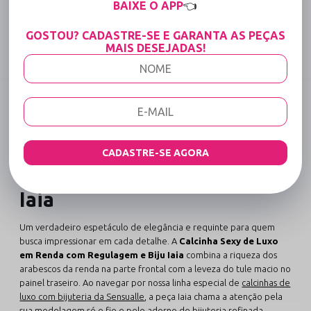
BAIXE O APP
👈
Tabela de medidas
GOSTOU? CADASTRE-SE E GARANTA AS PEÇAS
MAIS DESEJADAS!
Compartilhe:
DESCRIÇÃO COMPLETA
Código identificador (SKU):
1174
Calcinha Sexy de Luxo em
CADASTRE-SE AGORA
Renda com Regulagem e Biju
Iaia
Um verdadeiro espetáculo de elegância e requinte para quem
busca impressionar em cada detalhe. A
Calcinha Sexy de Luxo
em Renda com Regulagem e Biju Iaia
combina a riqueza dos
arabescos da renda na parte frontal com a leveza do tule macio no
painel traseiro. Ao navegar por nossa linha especial de
calcinhas de
luxo com bijuteria da Sensualle
, a peça Iaia chama a atenção pela
sua modelagem só o fio e pelo adorno de bijuteria refinada