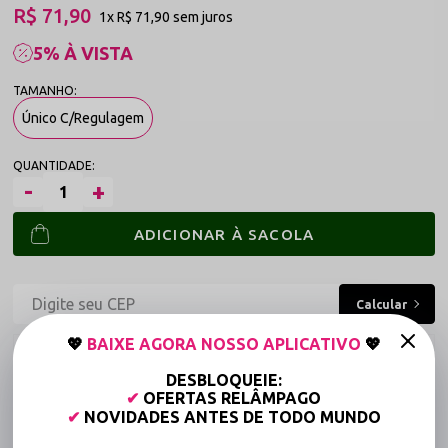
R$ 71,90
1x
R$ 71,90
sem juros
5% À VISTA
Único C/Regulagem
ADICIONAR À SACOLA
💖
BAIXE AGORA NOSSO APLICATIVO
💖
Frete grátis a partir de R$149,90 (Varejo)*
DESBLOQUEIE:
Até 6x Sem Juros (Varejo)
✔
OFERTAS RELÂMPAGO
✔
NOVIDADES ANTES DE TODO MUNDO
15% OFF para Compras Acima de R$400,00 (Varejo)