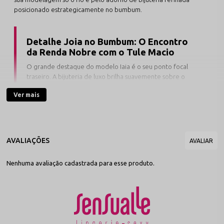
posicionado estrategicamente no bumbum.
Detalhe Joia no Bumbum: O Encontro
da Renda Nobre com o Tule Macio
O grande destaque do modelo Iaia é o seu ponto focal
traseiro. A bijuteria de luxo brilha suavemente sobre o
corte fio em tule, criando um contraste sofisticado com a
Ver mais
frente rendada. Suas laterais contam com passadores de
regulagem em polímero (plástico de alta resistência),
garantindo um vestir antialérgico, livre de oxidação e com
ajuste milimétrico para o seu quadril.
A confecção com tecidos selecionados une a textura aveludada da
Nenhuma avaliação cadastrada para esse produto.
renda frontal ao toque leve e respirável do tule nas costas, que
conta com forro interno delicado para proporcionar caimento
perfeito e suave. Suas tiras elásticas de excelente resiliência
abraçam o quadril sem apertar ou marcar sob as roupas. Para
assegurar o cuidado integral com a saúde intima, a região central
recebe forro protetor feito em malha 100% algodão natural.