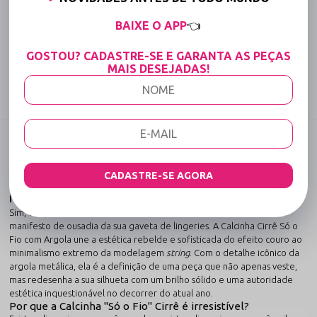
15% OFF para Compras Acima de R$400,00 (Varejo)
BAIXE O APP
👈
GOSTOU? CADASTRE-SE E GARANTA AS PEÇAS
Tabela de medidas
MAIS DESEJADAS!
Compartilhe:
DESCRIÇÃO COMPLETA
Código identificador (SKU):
00748
CADASTRE-SE AGORA
Calcinha Cirrê Só o Fio com Argola: O
Minimalismo Provocante do Brilho Couro
Sim, o impacto visual é absoluto: esta peça foi concebida para ser o
manifesto de ousadia da sua gaveta de lingeries. A Calcinha Cirrê Só o
Fio com Argola une a estética rebelde e sofisticada do efeito couro ao
minimalismo extremo da modelagem
string
. Com o detalhe icônico da
argola metálica, ela é a definição de uma peça que não apenas veste,
mas redesenha a sua silhueta com um brilho sólido e uma autoridade
estética inquestionável no decorrer do atual ano.
Por que a Calcinha "Só o Fio" Cirrê é irresistível?