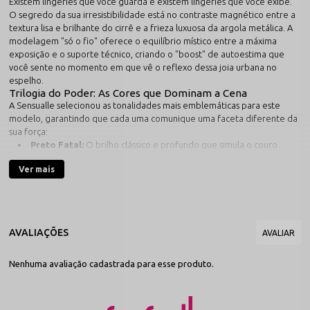
Existem lingeries que você guarda e existem lingeries que você exibe.
O segredo da sua irresistibilidade está no contraste magnético entre a
textura lisa e brilhante do cirrê e a frieza luxuosa da argola metálica. A
modelagem "só o fio" oferece o equilíbrio místico entre a máxima
exposição e o suporte técnico, criando o "boost" de autoestima que
você sente no momento em que vê o reflexo dessa joia urbana no
espelho.
Trilogia do Poder: As Cores que Dominam a Cena
A Sensualle selecionou as tonalidades mais emblemáticas para este
modelo, garantindo que cada uma comunique uma faceta diferente da
sua força:
Preto Fatal:
O brilho clássico e profundo que simula o couro
com perfeição e mistério.
Ver mais
Branco Luxo:
A pureza da cor aliada ao reflexo do cirrê,
criando um visual de vanguarda e sofisticação.
Vermelho Paixão:
A cor da sedução absoluta, potencializada
pelo brilho metálico para momentos de alto impacto.
Destaques que Elevam o Padrão
Tecido Cirrê Premium:
Acabamento de alta densidade com
base em poliamida, garantindo um brilho potente, duradouro e
maleável.
Nenhuma avaliação cadastrada para esse produto.
Argola em Metal de Luxo:
Componente com banho especial
antialérgico que adiciona um ponto de luz e firmeza ao design.
Modelagem String Minimalista:
Tiras finas e precisas que