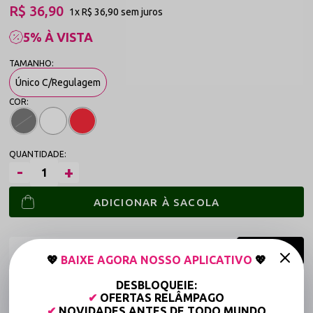
R$ 36,90
1x
R$ 36,90
sem juros
5% À VISTA
Único C/Regulagem
ADICIONAR À SACOLA
💖
BAIXE AGORA NOSSO APLICATIVO
💖
DESBLOQUEIE:
Frete grátis a partir de R$149,90 (Varejo)*
✔
OFERTAS RELÂMPAGO
Até 6x Sem Juros (Varejo)
✔
NOVIDADES ANTES DE TODO MUNDO