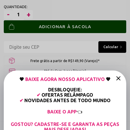
ADICIONAR À SACOLA
Frete grátis a partir de R$149,90 (Varejo)*
Até 6x Sem Juros (Varejo)
💖
BAIXE AGORA NOSSO APLICATIVO
💖
15% OFF para Compras Acima de R$400,00 (Varejo)
DESBLOQUEIE:
✔
OFERTAS RELÂMPAGO
Tabela de medidas
✔
NOVIDADES ANTES DE TODO MUNDO
Compartilhe:
BAIXE O APP
👈
GOSTOU? CADASTRE-SE E GARANTA AS PEÇAS
DESCRIÇÃO COMPLETA
MAIS DESEJADAS!