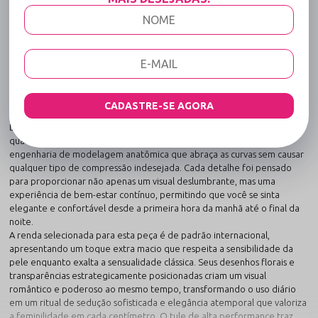
Código identificador (SKU):
630
Calcinha Sexy em Tule e Renda de Luxo -
Aperitivo - Preto
Sofisticação artesanal aliada à tecnologia têxtil de ponta.
A Calcinha Sexy em Tule e Renda de Luxo - Aperitivo - Preto transcende
o conceito de uma simples peça íntima para se tornar uma aliada
CADASTRE-SE AGORA
indispensável na jornada de autoconfiança de cada mulher.
Desenvolvida pela Sensualle Lingerie com um rigoroso padrão de
qualidade, esta peça une a suavidade das fibras premium com uma
engenharia de modelagem anatômica que abraça as curvas sem causar
qualquer tipo de compressão indesejada. Cada detalhe foi pensado
para proporcionar não apenas um visual deslumbrante, mas uma
experiência de bem-estar contínuo, permitindo que você se sinta
elegante e confortável desde a primeira hora da manhã até o final da
noite.
A renda selecionada para esta peça é de padrão internacional,
apresentando um toque extra macio que respeita a sensibilidade da
pele enquanto exalta a sensualidade clássica. Seus desenhos florais e
transparências estrategicamente posicionadas criam um visual
romântico e poderoso ao mesmo tempo, transformando o uso diário
em um ritual de sedução sofisticada e elegância atemporal que valoriza
a feminilidade em cada centímetro. O tule de alta performance traz