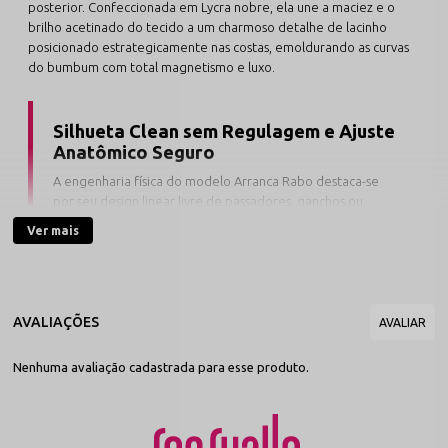
posterior. Confeccionada em Lycra nobre, ela une a maciez e o
brilho acetinado do tecido a um charmoso detalhe de lacinho
posicionado estrategicamente nas costas, emoldurando as curvas
do bumbum com total magnetismo e luxo.
Silhueta Clean sem Regulagem e Ajuste
Anatômico Seguro
A engenharia física do modelo Arranca Rabo destaca-se
por seu design linear livre de passadores, ganchos ou
fivelas de metal nas laterais, garantindo uma linha de
Ver mais
cintura perfeitamente limpa que não marca sob roupas
justas. Toda a sua estrutura contínua é produzida com uma
fusão elástica rica de
90% Poliamida e 10% Elastano
,
conferindo altíssima memória têxtil. O tamanho único
inteligente abraça os quadris com total suavidade e
estabilidade, vestindo sob medida manequins do 38 ao 44
sem apertar.
Nenhuma avaliação cadastrada para esse produto.
A maleabilidade e a densidade premium da Lycra dão vida a uma
autêntica lingerie sexy que atua como segunda pele, entregando