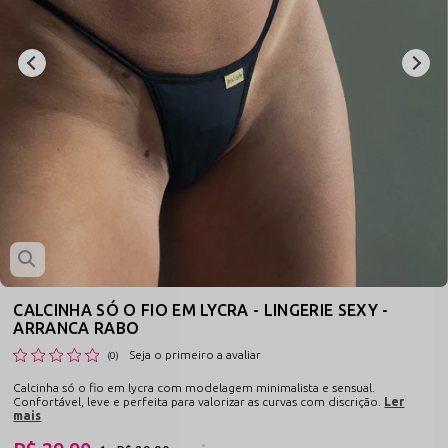
CALCINHA SÓ O FIO EM LYCRA - LINGERIE SEXY -
ARRANCA RABO
Seja o primeiro a avaliar
(0)
Calcinha só o fio em lycra com modelagem minimalista e sensual.
Confortável, leve e perfeita para valorizar as curvas com discrição.
Ler
mais