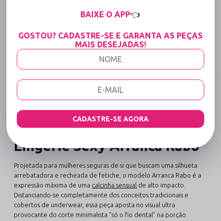
15% OFF para Compras Acima de R$400,00 (Varejo)
BAIXE O APP
👈
Tabela de medidas
GOSTOU? CADASTRE-SE E GARANTA AS PEÇAS
MAIS DESEJADAS!
Compartilhe:
DESCRIÇÃO COMPLETA
Código identificador (SKU):
489
CADASTRE-SE AGORA
Calcinha Só o Fio em Lycra
Lingerie Sexy Arranca Rabo
Projetada para mulheres seguras de si que buscam uma silhueta
arrebatadora e recheada de fetiche, o modelo Arranca Rabo é a
expressão máxima de uma
calcinha sensual
de alto impacto.
Distanciando-se completamente dos conceitos tradicionais e
cobertos de underwear, essa peça aposta no visual ultra
provocante do corte minimalista "só o fio dental" na porção