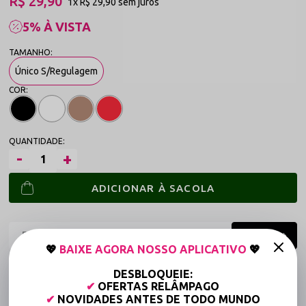
R$ 29,90
1x
R$ 29,90
sem juros
5% À VISTA
Único S/Regulagem
ADICIONAR À SACOLA
💖
BAIXE AGORA NOSSO APLICATIVO
💖
Frete grátis a partir de R$149,90 (Varejo)*
DESBLOQUEIE:
✔
OFERTAS RELÂMPAGO
Até 6x Sem Juros (Varejo)
✔
NOVIDADES ANTES DE TODO MUNDO