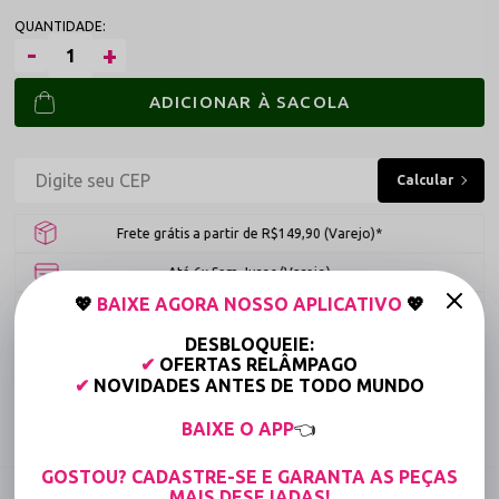
ADICIONAR À SACOLA
Frete grátis a partir de R$149,90 (Varejo)*
Até 6x Sem Juros (Varejo)
💖
BAIXE AGORA NOSSO APLICATIVO
💖
15% OFF para Compras Acima de R$400,00 (Varejo)
DESBLOQUEIE:
✔
OFERTAS RELÂMPAGO
Tabela de medidas
✔
NOVIDADES ANTES DE TODO MUNDO
Compartilhe:
BAIXE O APP
👈
GOSTOU? CADASTRE-SE E GARANTA AS PEÇAS
DESCRIÇÃO COMPLETA
MAIS DESEJADAS!