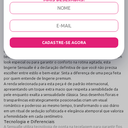
Código identificador (SKU):
2209
Caleçon Sexy Feito em Renda - Me esquece -
Rosa
Sofisticação artesanal aliada à tecnologia têxtil de ponta.
Eleve sua experiência íntima a um novo patamar com a Caleçon Sexy
Feito em Renda - Me esquece - Rosa, uma obra-prima de design e
CADASTRE-SE AGORA
funcionalidade. Esta peça foi meticulosamente construída para
oferecer o suporte necessário com uma leveza sem igual, utilizando
tecidos que se moldam perfeitamente ao corpo. Seja para compor um
look especial ou para garantir o conforto na rotina agitada, esta
lingerie Sensualle é a declaração definitiva de que você não precisa
escolher entre estilo e bem-estar. Sinta a diferença de uma peça feita
por quem entende de lingerie premium.
A renda selecionada para esta peça é de padrão internacional,
apresentando um toque extra macio que respeita a sensibilidade da
pele enquanto exalta a sensualidade clássica. Seus desenhos florais e
transparências estrategicamente posicionadas criam um visual
romântico e poderoso ao mesmo tempo, transformando o uso diário
em um ritual de sedução sofisticada e elegância atemporal que valoriza
a feminilidade em cada centímetro.
Tecnologia e Diferenciais
A Sensualle utiliza tecnologia de ponta na tecelagem para garantir fios