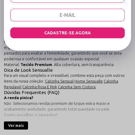
- Conjunto Pula-pula - Vermelho
Uma peça que redefine o conceito de sensualidade e conforto.
O
Conjunto Aberto em Renda com Biju e Perneira - Conjunto
Pula-pula - Vermelho
redefine o conceito de
conjunto de lingerie
sexy
. Unindo a sofisticação de à praticidade do tecido premium, esta
peça foi criada para proporcionar uma experiência sensorial única e um
CADASTRE-SE AGORA
visual arrebatador.
Este conjunto de fetiche para momentos especiais destaca-se pela
ergonomia e pelo toque extra macio na pele. Os detalhes foram
pensados para exaltar a feminilidade, garantindo que você se sinta
poderosa e confortável em qualquer ocasião especial.
Material:
Tecido Premium
. Alta cobertura, sem transparência.
Dica de Look Sensualle
Para um visual completo e irresistível, combine esta peça com outros
itens da nossa coleção:
Calcinha Sensual
Home Sensualle
Calcinha
Regulavel
Calcinha Rosa E Pink
Calcinha Sem Costura
.
Dúvidas Frequentes (FAQ)
A renda pinica?
Não. Selecionamos rendas premium de toque extra macio e
acabamento aveludado, garantindo total suavidade na pele.
Como escolher o tamanho?
Nossa modelagem segue o padrão brasileiro. Recomendamos conferir
Ver mais
a tabela de medidas, lembrando que o elastano permite uma ótima
adaptação.