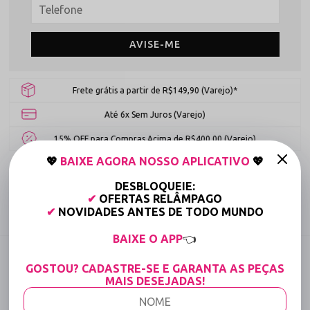
AVISE-ME
Frete grátis a partir de R$149,90 (Varejo)*
Até 6x Sem Juros (Varejo)
15% OFF para Compras Acima de R$400,00 (Varejo)
💖
BAIXE AGORA NOSSO APLICATIVO
💖
Tabela de medidas
DESBLOQUEIE:
✔
OFERTAS RELÂMPAGO
Compartilhe:
✔
NOVIDADES ANTES DE TODO MUNDO
BAIXE O APP
👈
DESCRIÇÃO COMPLETA
GOSTOU? CADASTRE-SE E GARANTA AS PEÇAS
Código identificador (SKU):
2123
MAIS DESEJADAS!
Conjunto Aberto em Renda com Biju e Perneira