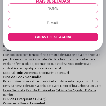
MAIS DESEJADAS!
DESCRIÇÃO COMPLETA
Código identificador (SKU):
566
Conjunto com Transparência em Tule - Enxuta
e Enxuto - Verde
Desenvolvido para mulheres que não abrem mão da sofisticação.
O
Conjunto com Transparência em Tule - Enxuta e Enxuto -
Verde
redefine o conceito de
conjunto de lingerie sexy
. Unindo a
CADASTRE-SE AGORA
sofisticação de à praticidade do tecido premium, esta peça foi criada
para proporcionar uma experiência sensorial única e um visual
arrebatador.
Este conjunto com transparência em tule destaca-se pela ergonomia e
pelo toque extra macio na pele. Os detalhes foram pensados para
exaltar a feminilidade, garantindo que você se sinta poderosa e
confortável em qualquer ocasião especial.
Material:
Tule
. Apresenta transparência sensual.
Dica de Look Sensualle
Para um visual completo e irresistível, combine esta peça com outros
itens da nossa coleção:
Calcinha Em Lycra E Microfibra
Calcinha Em Cirre
Home Sensualle
Calcinha Em Arrastao
Calcinha Em Algodao E Malha
Bambu
.
Dúvidas Frequentes (FAQ)
Como escolher o tamanho?