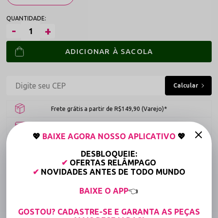
ADICIONAR À SACOLA
Frete grátis a partir de R$149,90 (Varejo)*
Até 6x Sem Juros (Varejo)
💖
BAIXE AGORA NOSSO APLICATIVO
💖
15% OFF para Compras Acima de R$400,00 (Varejo)
DESBLOQUEIE:
✔
OFERTAS RELÂMPAGO
Tabela de medidas
✔
NOVIDADES ANTES DE TODO MUNDO
BAIXE O APP
👈
Compartilhe:
GOSTOU? CADASTRE-SE E GARANTA AS PEÇAS