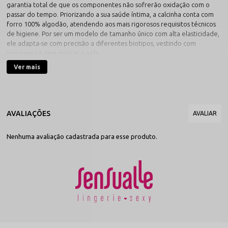
garantia total de que os componentes não sofrerão oxidação com o
passar do tempo. Priorizando a sua saúde íntima, a calcinha conta com
forro 100% algodão, atendendo aos mais rigorosos requisitos técnicos
de higiene. Por ser um modelo de tamanho único com alta elasticidade,
ele adapta-se com precisão a diferentes biotipos, vestindo com
segurança e sem marcar a pele.
Tamanho:
Único (Alta Elasticidade)
Ver mais
Tamanho da Cintura:
Adaptável com regulagem lateral
Cor:
Preto
Material:
Lycra de Poliamida e Aplicações em Guipir
Monte seu Look com a Sensualle
Para uma produção de tirar o fôlego, utilize o
conjunto completo
para
destacar o contraste de texturas entre a lycra e o guipir. Se o objetivo é
elevar o conceito de
lingerie sexy
para um nível cinematográfico,
Nenhuma avaliação cadastrada para esse produto.
adicione uma
cinta-liga
de renda preta e uma
meia 7/8
com
acabamento em silicone, criando uma composição luxuosa e moderna
que valoriza cada detalhe da sua silhueta com extrema sofisticação e
confiança.
Conteúdo Útil
Para preservar o relevo do guipir e a integridade da lycra, a lavagem
manual com sabão neutro é estritamente recomendada. Jamais utilize
máquinas de lavar ou secadoras, pois o movimento mecânico pode
danificar as aplicações delicadas ou deformar os reguladores plásticos.