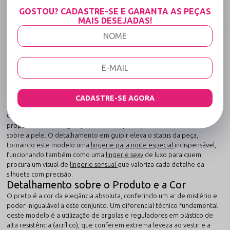
Compartilhe:
GOSTOU? CADASTRE-SE E GARANTA AS PEÇAS
MAIS DESEJADAS!
DESCRIÇÃO COMPLETA
Código identificador (SKU):
2931
CONJUNTO DE LINGERIE SEXY FIO DENTAL
EM LYCRA E GUIPIR PRETO
Este conjunto exclusivo foi desenvolvido para mulheres que desejam
CADASTRE-SE AGORA
dominar o conceito de sensualidade com autoridade e requinte.
Confecionado com poliamida de alta memória e toque gelado, ele
proporciona uma regulação térmica superior, mantendo o frescor
sobre a pele. O detalhamento em guipir eleva o status da peça,
tornando este modelo uma
lingerie para noite especial
indispensável,
funcionando também como uma
lingerie sexy
de luxo para quem
procura um visual de
lingerie sensual
que valoriza cada detalhe da
silhueta com precisão.
Detalhamento sobre o Produto e a Cor
O preto é a cor da elegância absoluta, conferindo um ar de mistério e
poder inigualável a este conjunto. Um diferencial técnico fundamental
deste modelo é a utilização de argolas e reguladores em plástico de
alta resistência (acrílico), que conferem extrema leveza ao vestir e a