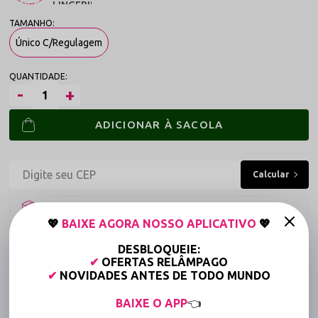
Único C/Regulagem
ADICIONAR À SACOLA
Frete grátis a partir de R$149,90 (Varejo)*
💖
BAIXE AGORA NOSSO APLICATIVO
💖
Até 6x Sem Juros (Varejo)
DESBLOQUEIE:
15% OFF para Compras Acima de R$400,00 (Varejo)
✔
OFERTAS RELÂMPAGO
✔
NOVIDADES ANTES DE TODO MUNDO
Tabela de medidas
BAIXE O APP
👈