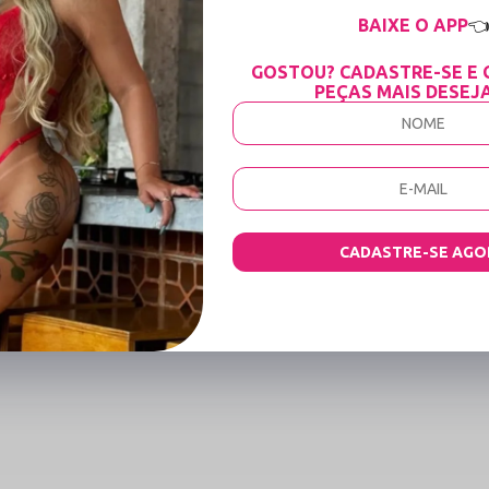
BAIXE O APP

lcinha fio dental e top cortininha regulável para garantir o bronze perfei
icioso na pele, ideal para os dias mais quentes de verão.
GOSTOU? CADASTRE-SE E 
e a água rapidamente, mantendo você confortável fora da água.
PEÇAS MAIS DESEJ
 não desbotam facilmente com o sol, o sal do mar ou o cloro da piscina.
ualle, marca com mais de 20 anos de estrada e excelência no mercado nacio
xtremamente confortável e alta durabilidade para te acompanhar por muitos 
do com elegância em praias, resorts ou piscinas.
sar o micro top como detalhe por baixo de camisas transparentes abertas ou 
es exclusivas, festas de verão ou sempre que você quiser se sentir extraordin
CADASTRE-SE AGO
rie; nós criamos doses diárias de autoestima. Com duas décadas de história,
o carinho e o envio rápido que você merece.
tro para manter as cores e a elasticidade perfeitas.
ou secadora para não danificar o tecido delicado.
atural, evitando o sol direto sobre a peça molhada.
or extremo pode estragar as fibras elásticas.
asticidade.
o, Marsala, Pink, Pink Neon, Laranja Neon, Amarelo Neon e Estampa de Onça c
os e sem bojos, acomodando o busto com total naturalidade.