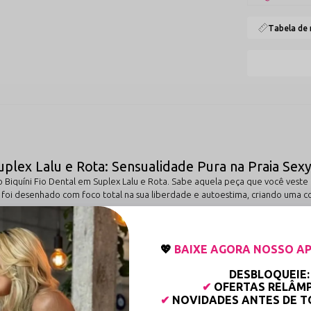
Tabela de
uplex Lalu e Rota: Sensualidade Pura na Praia Sex
o Biquíni Fio Dental em Suplex Lalu e Rota. Sabe aquela peça que você vest
nto foi desenhado com foco total na sua liberdade e autoestima, criando uma
lcinha fio dental, perfeito para quem quer aquela marquinha de sol impecáv
a cobertura exatamente do seu jeito. As amarrações ultrafinas dão um toque
💖
BAIXE AGORA NOSSO AP
es, viagens inesquecíveis ou para aquele dia especial à beira-mar onde você 
DESBLOQUEIE:
durar e vestir bem. O tecido em Suplex de alta qualidade abraça as suas forma
✔
OFERTAS RELÂM
ue significa que o seu biquíni não vai lacear nem perder o caimento com o t
✔
NOVIDADES ANTES DE 