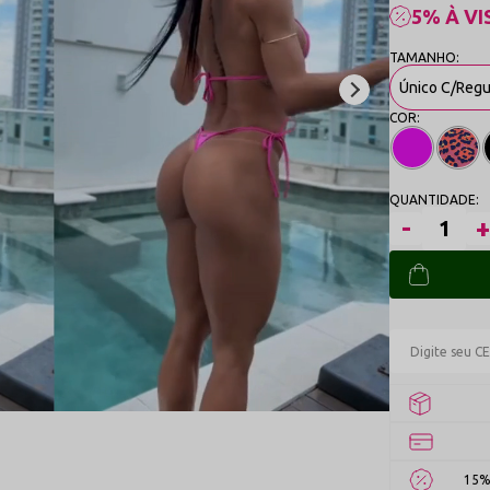
5% À VI
Único C/Reg
15%