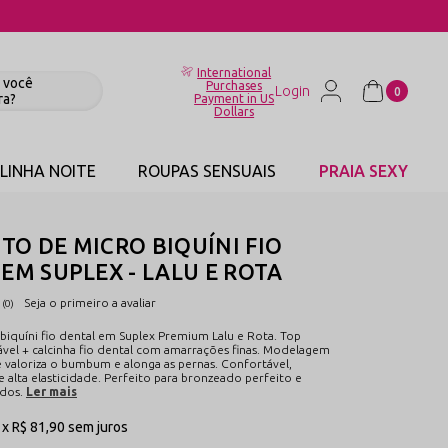
International
Purchases
0
Payment in US
Dollars
LINHA NOITE
ROUPAS SENSUAIS
PRAIA SEXY
O DE MICRO BIQUÍNI FIO
EM SUPLEX - LALU E ROTA
Seja o primeiro a avaliar
(0)
biquíni fio dental em Suplex Premium Lalu e Rota. Top
ável + calcinha fio dental com amarrações finas. Modelagem
e valoriza o bumbum e alonga as pernas. Confortável,
 alta elasticidade. Perfeito para bronzeado perfeito e
dos.
Ler mais
1x
R$ 81,90
sem juros