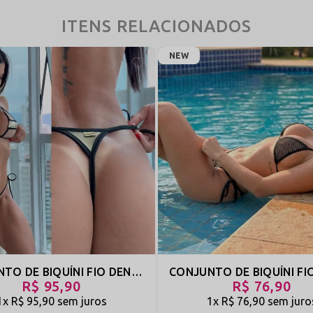
amarrações reguláveis no top e nas laterais da calcinha.
ITENS RELACIONADOS
idade, garantindo total segurança e zero transparência (inclusive nas cores 
NEW
orpo?
Sim. O conjunto Lalu e Rota foi desenvolvido com sistema de amarraçõe
a do micro biquíni é valorizar o bronzeado e destacar as curvas com uma 
suplex utilizado possui boa cobertura e estrutura elástica, ajudando a mant
CONJUNTO DE BIQUÍNI FIO DENTAL EM TECIDO METALIZADO COM ABERTURA FRONTAL NO BUSTO - TRAKINA - OURO - REF 3155
R$ 95,90
R$ 76,90
1x
R$ 95,90
sem juros
1x
R$ 76,90
sem juro