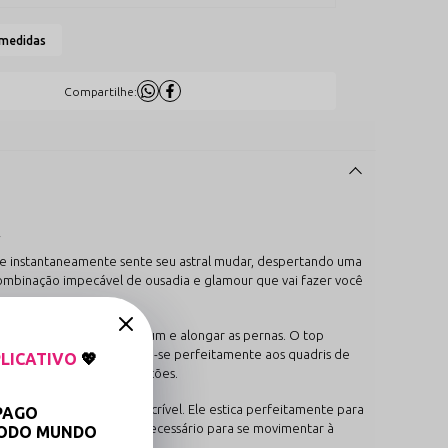
 medidas
Compartilhe:
y
e e instantaneamente sente seu astral mudar, despertando uma
 combinação impecável de ousadia e glamour que vai fazer você
el e ama valorizar o bumbum e alongar as pernas. O top
 super delicado, adaptando-se perfeitamente aos quadris de
LICATIVO
💖
quer ser o centro das atenções.
s com uma elasticidade incrível. Ele estica perfeitamente para
PAGO
empo. Você tem o suporte necessário para se movimentar à
TODO MUNDO