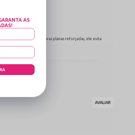

to.
GARANTA AS
ADAS!
nal. Produzido com costuras planas reforçadas, ele evita
verões.
blazers oversized para um look de festival super estiloso.
ária.
RA
 sabemos exatamente como valorizar a beleza real e a liberdade
om Pink (Animal Print).