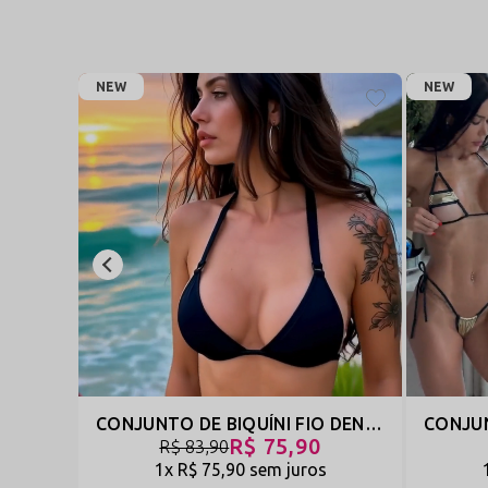
Sistema de Fechamento:
Fechamento totalmente por 
Forro Interno:
Possui forro completo de excelente qual
NEW
Perguntas Frequentes (FAQ)
NEW
O micro biquíni possui regulagem para ajustar ao c
personalizada e melhor encaixe em diferentes silhuetas.
O modelo fio dental é muito pequeno?
Sim. A propost
conforto através da elasticidade do suplex.
O tecido fica transparente quando molhado?
Não. O 
praia ou piscina. :contentReference[oaicite:0]{index=0}
CONJUNTO DE BIQUÍNI FIO DENTAL REGULÁVEL - IBIZA - PRETO - REF 2706
R$ 75,90
R$ 83,90
1x
R$ 75,90
sem juros