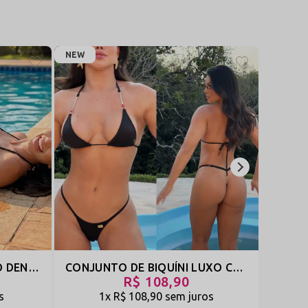
claras).
NEW
NEW
s ajustáveis no top e na calcinha, permitindo adaptação
modelagem reduzida e extremamente sensual, mantendo
er segurança visual e conforto mesmo durante o uso em
CONJUNTO DE BIQUÍNI FIO DENTAL STRING EM TECIDO ARRASTÃO COM TRANSPARÊNCIA E SEM FORRO - LAPA - PRETO - REF 3151
CONJUNTO DE BIQUÍNI LUXO COM TANGA SÓ O FIO E DETALHES EM BIJUTERIA - BRAVA - PRETO - REF 3153
R$ 108,90
s
1x
R$ 108,90
sem juros