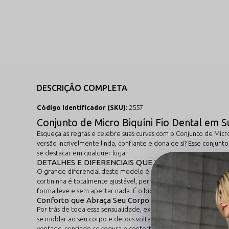
DESCRIÇÃO COMPLETA
Código identificador (SKU):
2557
Conjunto de Micro Biquíni Fio Dental em S
Esqueça as regras e celebre suas curvas com o Conjunto de Micr
versão incrivelmente linda, confiante e dona de si? Esse conju
se destacar em qualquer lugar.
DETALHES E DIFERENCIAIS QUE VOCÊ VAI AMAR!
O grande diferencial deste modelo é o seu design micro com ca
cortininha é totalmente ajustável, permitindo que você regule 
forma leve e sem apertar nada. É o biquíni ideal para pool parti
Conforto que Abraça Seu Corpo
Por trás de toda essa sensualidade, existe uma peça feita para 
se moldar ao seu corpo e depois volta ao formato original, o q
vontade, sentindo-se segura e confortável.