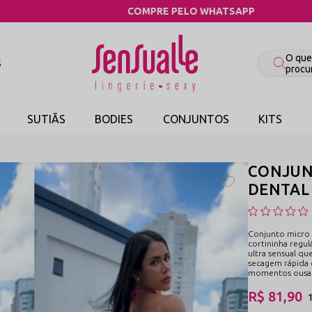
COMPRE PELO WHATSAPP
S
SUTIÃS
BODIES
CONJUNTOS
KITS
CONJUNT
DENTAL 
Conjunto micro 
cortininha regul
ultra sensual qu
secagem rápida e
momentos ousa
R$ 81,90