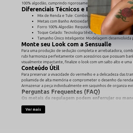
100% algodão, cumprindo rigorosamente os requisitos técnicos d
Diferenciais Técnicos e Benefícios
Mix de Renda e Tule: Combinação de texturas premium
Metais com Banho Antioxidante: Reguladores que mantê
Forro 100% Algodão: Requisito técnico essencial para 
Toque Gelado: Tecnologia têxtil que proporciona uma 
Tamanho Único Inteligente: Modelagem desenvolvida par
Monte seu Look com a Sensualle
Para uma produção de sedução completa e arrebatadora, combin
rubi harmoniza perfeitamente com acessórios que possuam banho a
visualmente impactante, finalize o look com um salto alto e uma
Conteúdo Útil
Para preservar a vivacidade do vermelho e a delicadeza das tra
poliamida de alta memória e comprometer o desenho da renda. 
Armazenar a peça individualmente em saquinhos de organza evi
Perguntas Frequentes (FAQ)
Os metais da regulagem podem enferrujar ou manc
Não. Todos os metais da
Sensualle
recebem um banho antioxidan
brilho original sem causar manchas no tecido.
Ver mais
Como o tamanho único funciona se eu tiver o bus
Nossa renda e tule possuem tecnologia de alta memória elástica
confortável, garantindo sustentação e estética perfeita em qual
A transparência do tule é muito evidente neste m