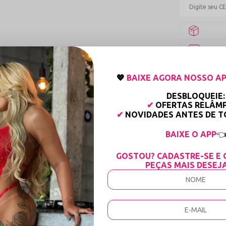
15%
💖
BAIXE AGORA NOSSO AP
Tabela de
DESBLOQUEIE:
✔
OFERTAS RELÂM
✔
NOVIDADES ANTES DE 
BAIXE O APP

GOSTOU? CADASTRE-SE E 
PEÇAS MAIS DESEJ
cinha Fio Dental Vermelho
s seus materiais e no acabamento de alta joalheria. Por utilizar fibras de alt
m lacear ou perder o desenho original da renda. Um diferencial estratégic
nto do metal e protege a integridade do tecido vermelho contra manchas. Al