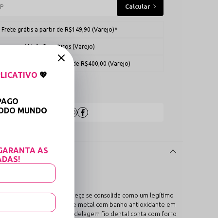
Frete grátis a partir de R$149,90 (Varejo)*
Até 6x Sem Juros (Varejo)
 OFF para Compras Acima de R$400,00 (Varejo)
LICATIVO
💖
 medidas
PAGO
TODO MUNDO
Compartilhe:

GARANTA AS
ADAS!
a elasticidade e retorno, a peça se consolida como um legítimo
o é o uso de reguladores de metal com banho antioxidante em
ém disso, a calcinha em modelagem fio dental conta com forro