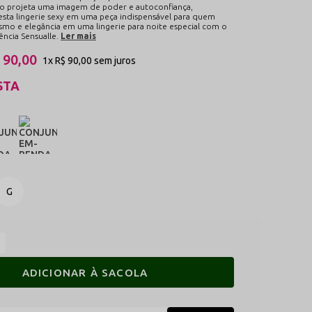
o projeta uma imagem de poder e autoconfiança,
sta lingerie sexy em uma peça indispensável para quem
smo e elegância em uma lingerie para noite especial com o
ncia Sensualle.
Ler mais
 90,00
1x
R$ 90,00
sem juros
STA
G
ADICIONAR À SACOLA