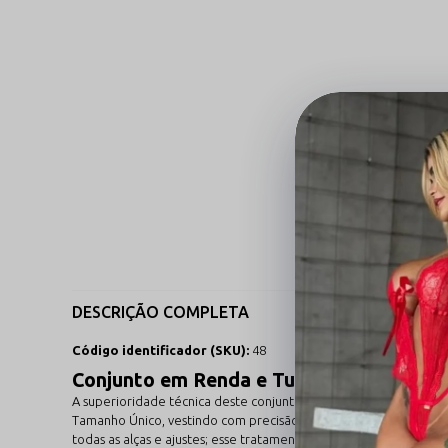
DESCRIÇÃO COMPLETA
Código identificador (SKU):
48
Conjunto em Renda e Tule de Sutiã e Cal
A superioridade técnica deste conjunto reside na inteligência do
Tamanho Único, vestindo com precisão do manequim 38 ao 44 se
todas as alças e ajustes; esse tratamento impede o escurecime