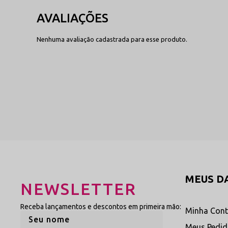
Sim. O modelo foi projetado para oferecer um jogo de transparê
elegância de uma lingerie para noite especial.
Nenhuma avaliação cadastrada para esse produto.
MEUS D
NEWSLETTER
Receba lançamentos e descontos em primeira mão:
Minha Con
Meus Pedi