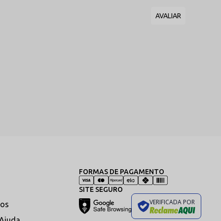
refinado que valoriza a pele, mantendo o padrão de luxo e
FORMAS DE PAGAMENTO
SITE SEGURO
VERIFICADA POR
os
 Ajuda