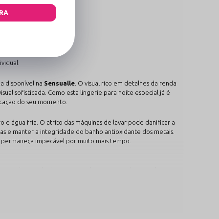
alto padrão.
RA
vidual.
a disponível na
Sensualle
. O visual rico em detalhes da renda
al sofisticada. Como esta lingerie para noite especial já é
sticação do seu momento.
e água fria. O atrito das máquinas de lavar pode danificar a
s e manter a integridade do banho antioxidante dos metais.
xy permaneça impecável por muito mais tempo.
impedindo a oxidação e garantindo que o metal mantenha seu
ontraia para abraçar as curvas do manequim 38 ao 44 de forma