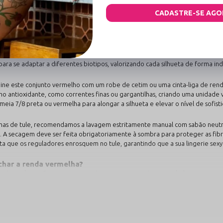
e higiene e respirabilidade para a saúde íntima em uma lingerie sensual de 
CADASTRE-SE AGO
 de poliamida de alta memória que garantem transparência e luxo.
m o brilho e não oxidam, preservando a estética de peça nova por anos.
garantir a ventilação natural e a proteção da saúde da mulher moderna.
sensação de frescor e suavidade superior no contato com a pele.
a se adaptar a diferentes biotipos, valorizando cada silhueta de forma indi
e este conjunto vermelho com um robe de cetim ou uma cinta-liga de rend
ntioxidante, como correntes finas ou gargantilhas, criando uma unidade visu
 meia 7/8 preta ou vermelha para alongar a silhueta e elevar o nível de sofi
mas de tule, recomendamos a lavagem estritamente manual com sabão neutro 
A secagem deve ser feita obrigatoriamente à sombra para proteger as fibra
ta que os reguladores enrosquem no tule, garantindo que a sua lingerie se
har a renda vermelha?
te exclusivo. Esse processo protege as peças contra a umidade e o suor, 
to maior ou menor?
 com alto percentual de elastano. Isso permite que o sutiã se expanda ou c
quer biotipo.
odelo?