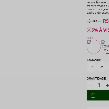
vermelho intens
transformando e
busca protagoni
padrão de excelê
R$
R$ 189,80
5% À VI
P
M