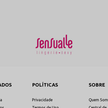
ncia estratégica através do tule premium, criando uma estética de fetiche 
ADOS
POLÍTICAS
SOBRE
ta
Privacidade
Quem Som
dos
Termos de Uso
Central de