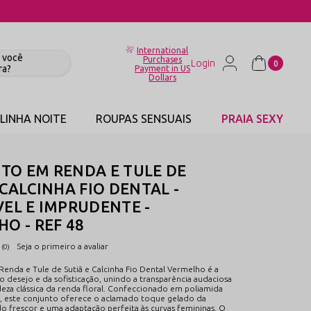
International
Purchases
0
Payment in US
Dollars
LINHA NOITE
ROUPAS SENSUAIS
PRAIA SEXY
TO EM RENDA E TULE DE
 CALCINHA FIO DENTAL -
EL E IMPRUDENTE -
O - REF 48
Seja o primeiro a avaliar
(0)
enda e Tule de Sutiã e Calcinha Fio Dental Vermelho é a
o desejo e da sofisticação, unindo a transparência audaciosa
deza clássica da renda floral. Confeccionado em poliamida
, este conjunto oferece o aclamado toque gelado da
o frescor e uma adaptação perfeita às curvas femininas. O