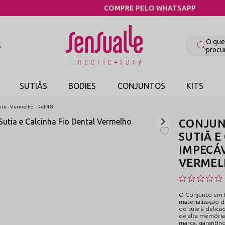
COMPRE PELO WHATSAPP
S
SUTIÃS
BODIES
CONJUNTOS
KITS
nte - Vermelho - Ref 48
CONJUN
SUTIÃ E
IMPECÁV
VERMELH
O Conjunto em R
materialização d
do tule à delica
de alta memória
marca, garantind