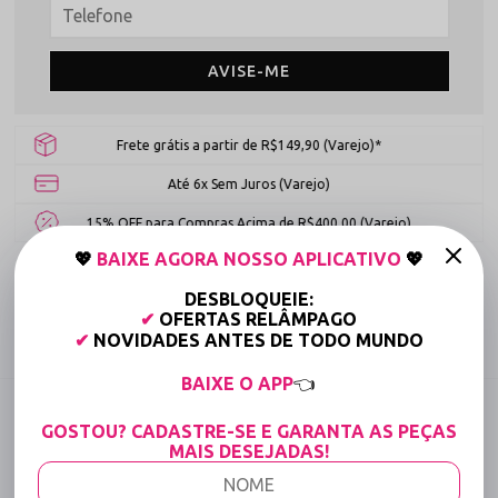
AVISE-ME
Frete grátis a partir de R$149,90 (Varejo)*
Até 6x Sem Juros (Varejo)
15% OFF para Compras Acima de R$400,00 (Varejo)
💖
BAIXE AGORA NOSSO APLICATIVO
💖
Tabela de medidas
DESBLOQUEIE:
✔
OFERTAS RELÂMPAGO
Compartilhe:
✔
NOVIDADES ANTES DE TODO MUNDO
BAIXE O APP
👈
DESCRIÇÃO COMPLETA
GOSTOU? CADASTRE-SE E GARANTA AS PEÇAS
Código identificador (SKU):
1920
MAIS DESEJADAS!
Conjunto Sexy Confeccionado em Renda com