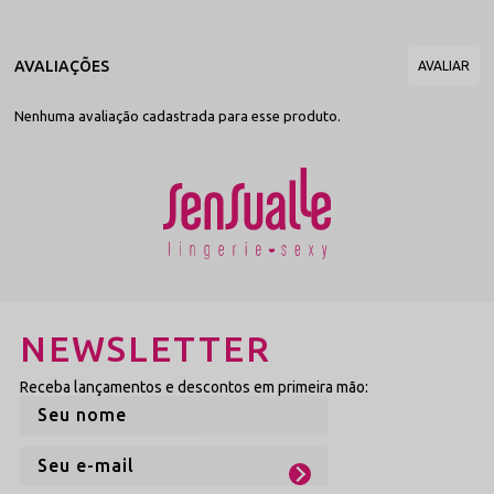
acabamento aveludado, garantindo total suavidade na pele.
Ficha Técnica
Produto:
Conjunto Sexy Confeccionado em Renda com Detalhe
de Argola na Calcinha - Capital e Rebelde - Rubi
Marca:
Sensualle Lingerie
Nenhuma avaliação cadastrada para esse produto.
Composição:
Renda Premium (Poliamida/Elastano), Algodão e
Metais com banho antioxidante
Cuidados:
Lavar à mão com sabão neutro e secar à sombra
NEWSLETTER
Receba lançamentos e descontos em primeira mão: