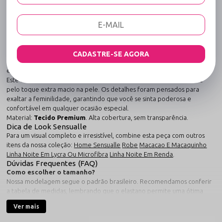
Detalhe de Argola na Calcinha - Capital e
Rebelde - Rubi
Desenvolvido para mulheres que não abrem mão da sofisticação.
O
Conjunto Sexy Confeccionado em Renda com Detalhe de
Argola na Calcinha - Capital e Rebelde - Rubi
redefine o conceito
de
conjunto de lingerie sexy
. Unindo a sofisticação de à praticidade
CADASTRE-SE AGORA
do tecido premium, esta peça foi criada para proporcionar uma
experiência sensorial única e um visual arrebatador.
Este conjunto sexy e sensual em renda destaca-se pela ergonomia e
pelo toque extra macio na pele. Os detalhes foram pensados para
exaltar a feminilidade, garantindo que você se sinta poderosa e
confortável em qualquer ocasião especial.
Material:
Tecido Premium
. Alta cobertura, sem transparência.
Dica de Look Sensualle
Para um visual completo e irresistível, combine esta peça com outros
itens da nossa coleção:
Home Sensualle
Robe
Macacao E Macaquinho
Linha Noite Em Lycra Ou Microfibra
Linha Noite Em Renda
.
Dúvidas Frequentes (FAQ)
Como escolher o tamanho?
Nossa modelagem segue o padrão brasileiro. Recomendamos conferir
a tabela de medidas, lembrando que o elastano permite uma ótima
adaptação.
Ver mais
A renda pinica?
Não. Selecionamos rendas premium de toque extra macio e