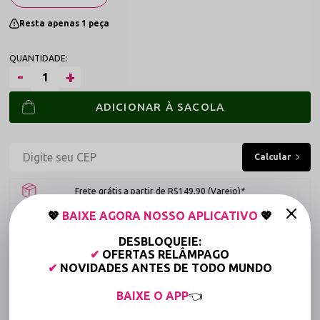
Resta apenas 1 peça
ADICIONAR À SACOLA
Frete grátis a partir de R$149,90 (Varejo)*
💖
BAIXE AGORA NOSSO APLICATIVO
💖
Até 6x Sem Juros (Varejo)
DESBLOQUEIE:
15% OFF para Compras Acima de R$400,00 (Varejo)
✔
OFERTAS RELÂMPAGO
✔
NOVIDADES ANTES DE TODO MUNDO
Tabela de medidas
BAIXE O APP
👈
Compartilhe: