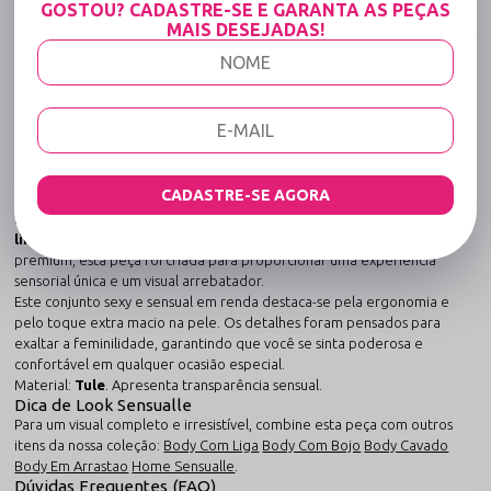
GOSTOU? CADASTRE-SE E GARANTA AS PEÇAS
MAIS DESEJADAS!
DESCRIÇÃO COMPLETA
Código identificador (SKU):
1397
Conjunto Sexy em Tule e Renda com Argola de
Strass - Penetra e Arrocha - Branco
Sofisticação artesanal aliada à tecnologia têxtil de ponta.
CADASTRE-SE AGORA
O
Conjunto Sexy em Tule e Renda com Argola de Strass -
Penetra e Arrocha - Branco
redefine o conceito de
conjunto de
lingerie sexy
. Unindo a sofisticação de à praticidade do tecido
premium, esta peça foi criada para proporcionar uma experiência
sensorial única e um visual arrebatador.
Este conjunto sexy e sensual em renda destaca-se pela ergonomia e
pelo toque extra macio na pele. Os detalhes foram pensados para
exaltar a feminilidade, garantindo que você se sinta poderosa e
confortável em qualquer ocasião especial.
Material:
Tule
. Apresenta transparência sensual.
Dica de Look Sensualle
Para um visual completo e irresistível, combine esta peça com outros
itens da nossa coleção:
Body Com Liga
Body Com Bojo
Body Cavado
Body Em Arrastao
Home Sensualle
.
Dúvidas Frequentes (FAQ)