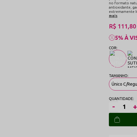
no formato natur
antioxidante, ga
extremamente lu
mais
R$ 111,80
5% À VI
Único C/Reg