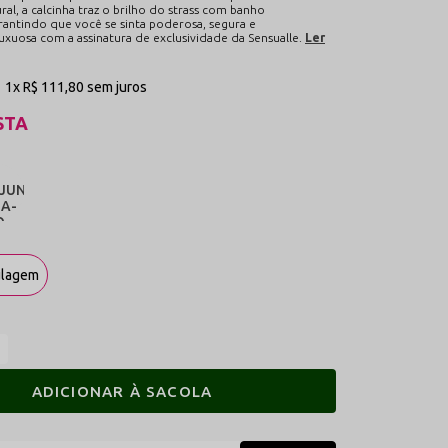
al, a calcinha traz o brilho do strass com banho
rantindo que você se sinta poderosa, segura e
xuosa com a assinatura de exclusividade da Sensualle.
Ler
1x
R$ 111,80
sem juros
STA
ulagem
ADICIONAR À SACOLA