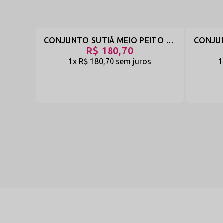
CONJUNTO SUTIÃ MEIO PEITO CALCINHA SÓ O FIO E CINTA COM PERNEIRA - NAMORADO. MEIGA E JOVEM - BRANCO - REF 1495
R$ 180,70
1x
R$ 180,70
sem juros