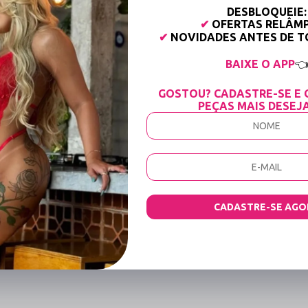
DESBLOQUEIE:
 perfeito para destacar o brilho das bijuterias. Um diferencial técnico deste 
✔
OFERTAS RELÂM
to total, enquanto a calcinha recebe argolas de metal e bijuterias com excl
✔
NOVIDADES ANTES DE 
 com forro 100% algodão. Por ser um modelo de tamanho único com alta elastic
BAIXE O APP

GOSTOU? CADASTRE-SE E 
PEÇAS MAIS DESEJ
as na calcinha)
nto
completo para destacar as linhas do corpo. Se o objetivo é elevar o conce
ordenado. Para um momento de sedução mais clássico, finalize com uma
meia 
amida, a lavagem manual com sabão neutro é estritamente recomendada. Jamais
CADASTRE-SE AGO
. A secagem deve ser feita sempre à sombra para garantir que o preto permaneç
 que possam incomodar?
te leve e confortável, sem a presença de metais ou aros rígidos no busto. O 
formance.