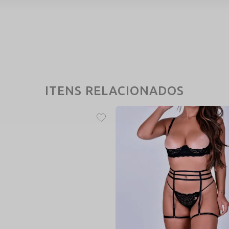
recer ou causar alergia?
 recebem um
banho antioxidante
premium. Esse tratamento evita o escurec
ós as lavagens.
te em corpos diferentes?
ade de retorno. Isso permite que tanto o sutiã quanto a calcinha se alongue
ades de tamanho tradicionais.
ITENS RELACIONADOS