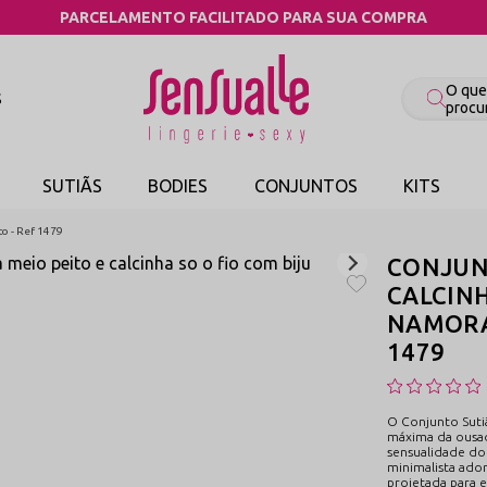
COMPRE PELO WHATSAPP
S
SUTIÃS
BODIES
CONJUNTOS
KITS
to - Ref 1479
CONJUNT
CALCINH
NAMORAD
1479
O Conjunto Sutiã
máxima da ousad
sensualidade do
minimalista ador
projetada para e