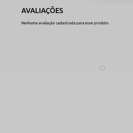
2. As bijuterias e argolas da calcinha podem escu
De forma alguma. Todos os metais utilizados na calcinha
o brilho luxuoso da peça por muito mais tempo, mesmo ap
Nenhuma avaliação cadastrada para esse produto.
3. Como o tamanho único se ajusta perfeitamen
Nossas peças utilizam tecnologia de fios com alta capacid
diferentes corpos com perfeição sem a necessidade de gr