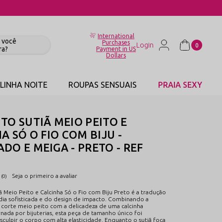
International
Purchases
0
Payment in US
Dollars
LINHA NOITE
ROUPAS SENSUAIS
PRAIA SEXY
O SUTIÃ MEIO PEITO E
A SÓ O FIO COM BIJU -
O E MEIGA - PRETO - REF
Seja o primeiro a avaliar
(0)
 Meio Peito e Calcinha Só o Fio com Biju Preto é a tradução
ia sofisticada e do design de impacto. Combinando a
 corte meio peito com a delicadeza de uma calcinha
nada por bijuterias, esta peça de tamanho único foi
sculpir o corpo com alta elasticidade. Enquanto o sutiã foca