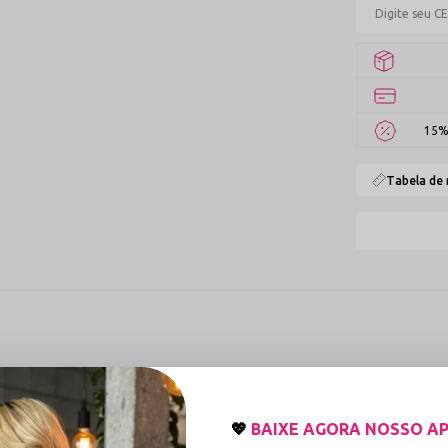
15%
Tabela de
HA SÓ O FIO COM BIJU PRETO
sejam romper com o óbvio e apostar em uma estética de alta sedução. Conf
to em momentos de alta intensidade. O sutiã meio peito valoriza o colo de 
💖
BAIXE AGORA NOSSO AP
rie sexy de luxo para quem busca um visual de lingerie sensual inesquecível