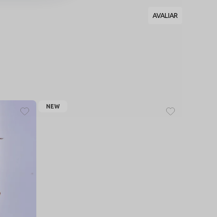
imento e garante um contato suave com a pele, mantendo
m e moldem-se à silhueta de forma personalizada, vestindo
NEW