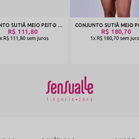
CONJUNTO SUTIÃ MEIO PEITO E CALCINHA SÓ O FIO COM BIJU - NAMORADO E MEIGA - PRETO - REF 1479
R$ 111,80
R$ 180,70
1x
R$ 111,80
sem juros
1x
R$ 180,70
sem jur