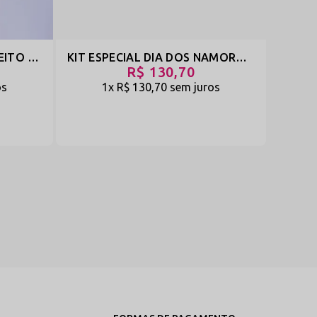
CONJUNTO SUTIÃ MEIO PEITO CALCINHA SÓ O FIO E CINTA COM PERNEIRA - NAMORADO. MEIGA E JOVEM - PRETO - REF 1614
KIT ESPECIAL DIA DOS NAMORADOS COM 3 CALCINHAS TAILANDESA COM REGULAGEM - PRETO-VERMELHO-BRANCO - REF 1926
R$ 130,70
os
1x
R$ 130,70
sem juros