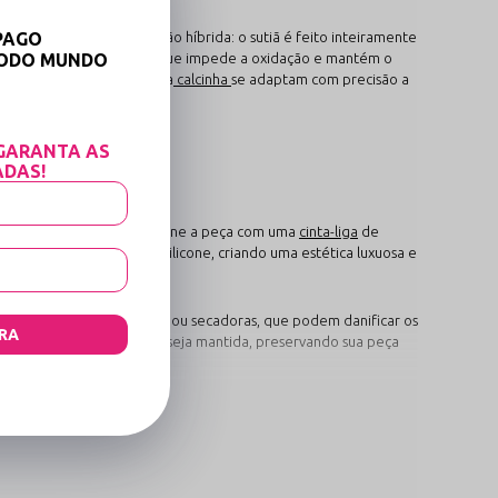
conjunto é a sua construção híbrida: o sutiã é feito inteiramente
PAGO
usivo banho antioxidante, o que impede a oxidação e mantém o
TODO MUNDO
idade, tanto o top quanto a
calcinha
se adaptam com precisão a

GARANTA AS
ADAS!
ito de
lingerie sexy
, combine a peça com uma
cinta-liga
de
7/8
com acabamento em silicone, criando uma estética luxuosa e
 utilize máquinas de lavar ou secadoras, que podem danificar os
RA
a intenso e a elasticidade seja mantida, preservando sua peça
foco é valorizar o formato natural dos seios com a