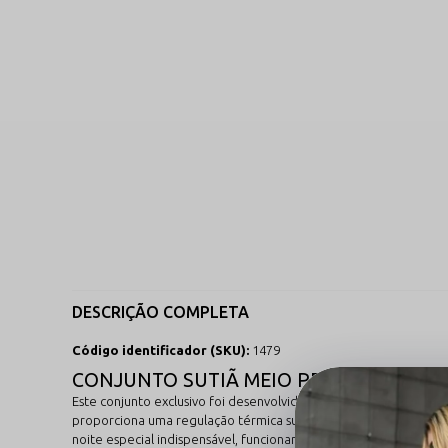
DESCRIÇÃO COMPLETA
Código identificador (SKU):
1479
CONJUNTO SUTIÃ MEIO PEITO E CALCIN
Este conjunto exclusivo foi desenvolvido para mulheres que de
proporciona uma regulação térmica superior, mantendo o confor
noite especial indispensável, funcionando também como uma linge