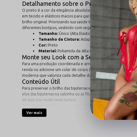
Detalhamento sobre o Produto e a Cor
O preto é a cor da elegância absoluta, servindo como o contraste
em tecido e elásticos macios para garantir zero atrito e confor
brilho original. Priorizando sua saúde íntima, a calcinha conta
diferentes biotipos, vestindo com segurança e suavidade.
Tamanho:
Único (Alta Elasticidade)
Tamanho da Cintura:
Adaptável com regulagem
Cor:
Preto
Material:
Poliamida de Alta Memória e Bijuterias (apen
Monte seu Look com a Sensualle
Para uma produção coordenada e arrebatadora, utilize o
conju
renda ou adicione um colar de corpo (
body chain
) em strass co
moderna que valoriza cada detalhe da sua silhueta.
Conteúdo Útil
Para preservar o brilho das bijuterias e a integridade da poli
elos das bijuterias na calcinha ou as fibras delicadas do sutiã
de luxo por muito mais tempo.
Perguntas Frequentes (FAQ)
Ver mais
1. O sutiã possui aros ou reguladores de metal
Não. Este modelo de sutiã foi projetado para ser totalmen
sustentação da própria poliamida e elásticos de alta per