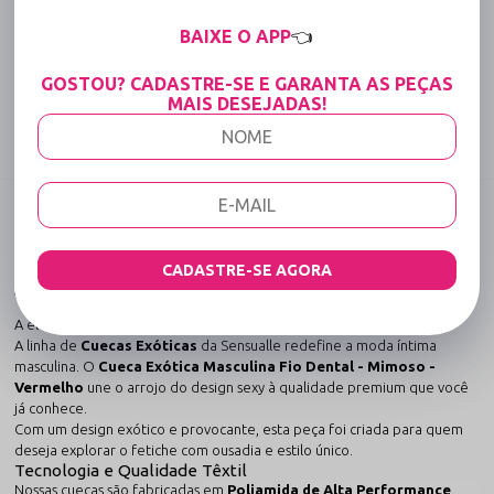
15% OFF para Compras Acima de R$400,00 (Varejo)
BAIXE O APP
👈
Tabela de medidas
GOSTOU? CADASTRE-SE E GARANTA AS PEÇAS
MAIS DESEJADAS!
Compartilhe:
DESCRIÇÃO COMPLETA
Código identificador (SKU):
1545
CADASTRE-SE AGORA
Cueca Exótica Masculina Fio Dental - Mimoso -
Vermelho
A elegância encontra a sedução nesta peça única da Sensualle.
A linha de
Cuecas Exóticas
da Sensualle redefine a moda íntima
masculina. O
Cueca Exótica Masculina Fio Dental - Mimoso -
Vermelho
une o arrojo do design sexy à qualidade premium que você
já conhece.
Com um design exótico e provocante, esta peça foi criada para quem
deseja explorar o fetiche com ousadia e estilo único.
Tecnologia e Qualidade Têxtil
Nossas cuecas são fabricadas em
Poliamida de Alta Performance
.