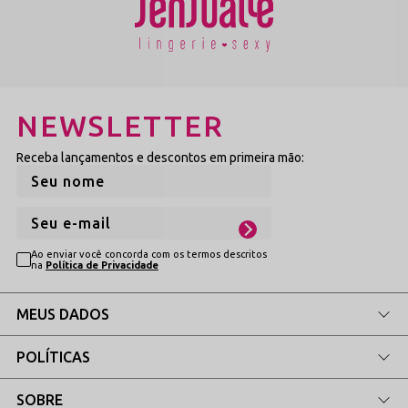
Alta Respirabilidade:
Tecidos que facilitam a ventilação e o
frescor.
Fetiche e Sedução:
Ideal para momentos especiais e para
elevar a autoconfiança.
Durabilidade Premium:
Costuras reforçadas e elásticos de alta
qualidade que não marcam.
NEWSLETTER
Composição
Poliamida
Elastano
Receba lançamentos e descontos em primeira mão:
Algodão (Forro íntimo, se aplicável)
Ao enviar você concorda com os termos descritos
na
Política de Privacidade
MEUS DADOS
POLÍTICAS
SOBRE