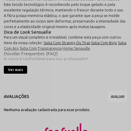
Este tecido tecnológico é reconhecido pelo toque gelado e pela
excelente regulação térmica, mantendo o frescor durante todo o uso.
A fibra possui memória elástica, o que garante que a peça se molde
perfeitamente ao corpo sem deformar, preservando a intensidade das
cores e a elasticidade original mesmo após muitas lavagens.
Dica de Look Sensualle
Para um visual completo e irresistível, combine esta peça com outros
itens da nossa coleção:
Sutia Com Strappy Ou Tiras
Sutia Com Bojo
Sutia
Com Aro
Sutia Com Transparencia
Home Sensualle
.
Dúvidas Frequentes (FAQ)
A cueca é confortável para uso prolongado?
Sim. Apesar do design exótico, utilizamos materiais de toque macio e
acabamentos aveludados para garantir que a peça seja confortável na
Ver mais
pele.
Como funciona a transparência?
Peças em tule ou rede são desenvolvidas para uma transparência
elegante e estratégica, valorizando o corpo com um toque de mistério.
O envio é discreto?
Com certeza. Nossa embalagem é totalmente neutra e não revela o
conteúdo, garantindo total privacidade na sua entrega.
Nenhuma avaliação cadastrada para esse produto.
Destaques desta Peça
Design Exótico:
Modelagem exclusiva que foge do comum.
Ajuste Anatômico:
Desenvolvida para se adaptar
perfeitamente às formas masculinas.