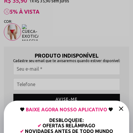
R$ 35,90
1x
R$ 35,90
sem juros
5% À VISTA
PRODUTO INDISPONÍVEL
Cadastre seu email que te avisaremos quando estiver disponível:
AVISE-ME
💖
BAIXE AGORA NOSSO APLICATIVO
💖
Frete grátis a partir de R$149,90 (Varejo)*
DESBLOQUEIE:
✔
OFERTAS RELÂMPAGO
Até 6x Sem Juros (Varejo)
✔
NOVIDADES ANTES DE TODO MUNDO