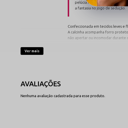
pelúcia felpuda contorna a peç
a fantasia no jogo de sedução.
Confeccionada em tecidos leves e fl
A calcinha acompanha forro proteto
não apertar ou incomodar durante o
Ver mais
Escolha o Estilo de 
Confira as variações visuais disponí
Pink Divertido
Uma versão alegre, charmosa e 
Nenhuma avaliação cadastrada para esse produto.
feminina. O tom pink acende o v
fantasia com energia e irreverên
ideal para quem busca uma pro
sedutora e moderna.
Ver Linha de Fantasias
→