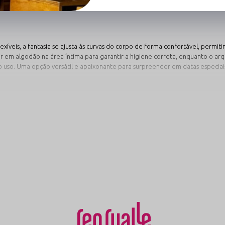
a com suavidade, enquanto os acessórios temáticos agregam um toque lúdic
exíveis, a fantasia se ajusta às curvas do corpo de forma confortável, permi
r em algodão na área íntima para garantir a higiene correta, enquanto o ar
 uso. Uma opção versátil e apaixonante para surpreender em datas especiais 
Diabinha que Mais Combina com Você
veis para compor a sua produção temática:
Estampa Poá Vintage
Verm
muito
O charme atemporal das bolinhas
O cláss
isual da
combinado com a proposta ousada da
fantasi
cia,
diabinha. Uma opção graciosa e vintage
simboli
posta
para quem ama um toque retrô na
um visu
lingerie temática.
Ver Opções Temáticas
Ver Fa
→