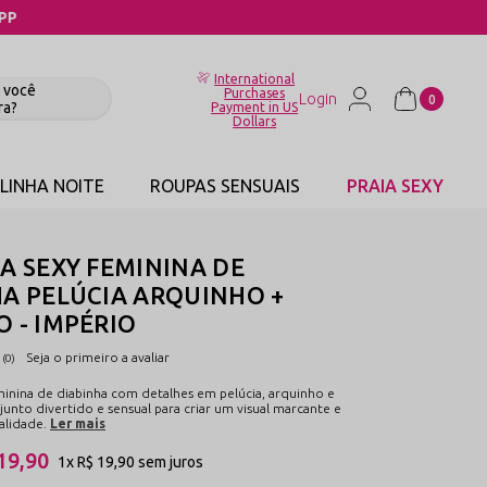
International
Purchases
0
Payment in US
Dollars
LINHA NOITE
ROUPAS SENSUAIS
PRAIA SEXY
A SEXY FEMININA DE
A PELÚCIA ARQUINHO +
 - IMPÉRIO
Seja o primeiro a avaliar
(0)
minina de diabinha com detalhes em pelúcia, arquinho e
unto divertido e sensual para criar um visual marcante e
alidade.
Ler mais
19,90
1x
R$ 19,90
sem juros