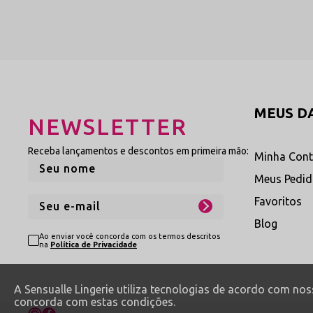
Explore Mais Linhas 
Aproveite para conhecer outras ca
MEUS D
NEWSLETTER
Body Sexy
Descubra peças únicas trabalhad
Receba lançamentos e descontos em primeira mão:
desenhar a silhueta com total el
Minha Con
Ver Categoria Body
→
Meus Pedi
Favoritos
Blog
Dicas de Conservação
Ao enviar você concorda com os termos descritos
na
Política de Privacidade
Por conter detalhes em pelúcia sint
peças de tecido com movimentos sua
A Sensualle Lingerie utiliza tecnologias de acordo com no
com pano levemente úmido. Não util
concorda com estas condições.
conjunto em um saquinho de tecido