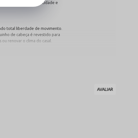
o que desperta a cumplicidade e
tindo total liberdade de movimento.
quinho de cabeça é revestido para
ou renovar o clima do casal.
elho Paixão
ico inabalável quando se trata de
a de diabinha. O tom vermelho
za o desejo explícito e garante
al arrebatador e inesquecível.
ntasias Vermelhas
→