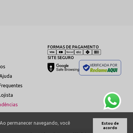
FORMAS DE PAGAMENTO
SITE SEGURO
as com recortes e transparências
VERIFICADA POR
a momentos de sedução.
os
 Ajuda
Frequentes
Lojista
ndências
água fria com sabão neutro. Lave as
 arquinho deve ser limpo apenas
s. Ao permanecer navegando, você
uralmente à sombra. Guarde o
Estou de
acordo