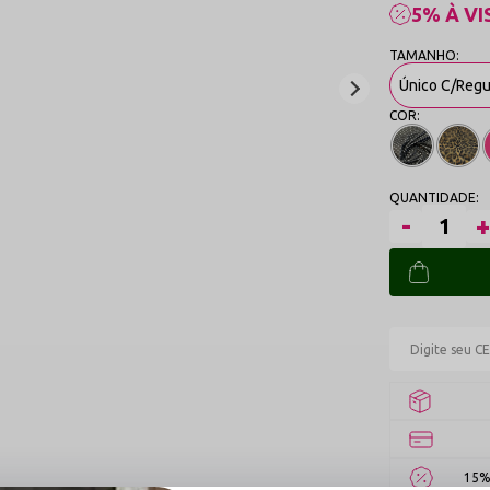
5% À VI
Único C/Reg
15%