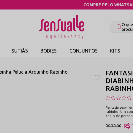
COMPRE PELO WHATSAPP
S
SUTIÃS
BODIES
CONJUNTOS
KITS
FANTASI
DIABINH
RABINHO
Fantasia sexy fe
rabinho. Um conj
cheio de person
R$ 
R$ 39,90