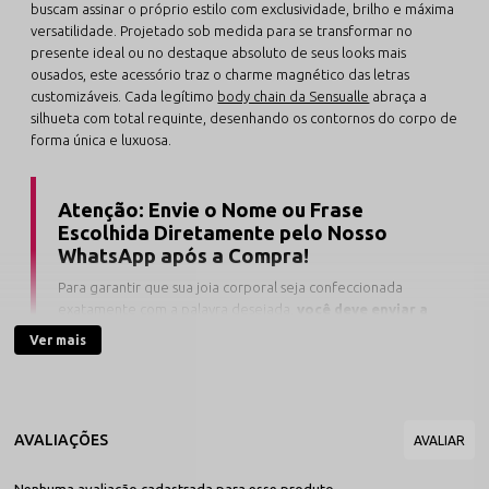
buscam assinar o próprio estilo com exclusividade, brilho e máxima
versatilidade. Projetado sob medida para se transformar no
presente ideal ou no destaque absoluto de seus looks mais
ousados, este acessório traz o charme magnético das letras
customizáveis. Cada legítimo
body chain da Sensualle
abraça a
silhueta com total requinte, desenhando os contornos do corpo de
forma única e luxuosa.
Atenção: Envie o Nome ou Frase
Escolhida Diretamente pelo Nosso
WhatsApp após a Compra!
Para garantir que sua joia corporal seja confeccionada
exatamente com a palavra desejada,
você deve enviar a
frase de até 10 letras diretamente para o nosso
Ver mais
suporte no WhatsApp
logo após finalizar o seu pedido.
Por ser um modelo inteiramente estruturado com cordões
macios de amarrar, ele descarta fechos rígidos e permite
que você explore
vários lugares do corpo como a
barriga, o pescoço ou a perna
com liberdade total.