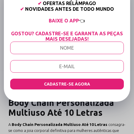
✔
OFERTAS RELÂMPAGO
Frete grátis a partir de R$149,90 (Varejo)*
✔
NOVIDADES ANTES DE TODO MUNDO
Até 6x Sem Juros (Varejo)
BAIXE O APP
👈
15% OFF para Compras Acima de R$400,00 (Varejo)
GOSTOU? CADASTRE-SE E GARANTA AS PEÇAS
MAIS DESEJADAS!
Tabela de medidas
Compartilhe:
DESCRIÇÃO COMPLETA
CADASTRE-SE AGORA
Código identificador (SKU):
3368
Body Chain Personalizada
Multiuso Até 10 Letras
A
Body Chain Personalizada Multiuso Até 10 Letras
consagra-
se como a joia corporal definitiva para mulheres autênticas que