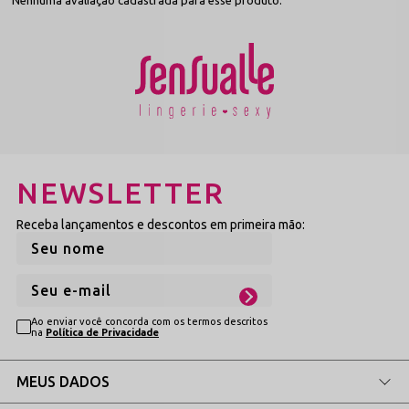
Nenhuma avaliação cadastrada para esse produto.
A confecção com materiais finos prioriza a dermo-gentileza
contínua sobre a pele, utilizando ligas leves com acabamento
polido que evitam atritos desconfortáveis ou irritações. Suas tiras
elásticas macias adaptam-se milimetricamente às suas medidas,
tornando esta joia um verdadeiro sucesso de buscas na internet
para complementar biquínis, lingeries especiais ou compor
propostas urbanas cheias de atitude. A peça está disponível na cor
mais imponente e requisitada do mercado para garantir uma
composição cheia de magnetismo visual.
NEWSLETTER
Descubra as Formas de Uso da Sua Joia
Receba lançamentos e descontos em primeira mão:
Corporal
Explore as múltiplas possibilidades de amarração e mude o visual
sempre que desejar:
Ao enviar você concorda com os termos descritos
na
Política de Privacidade
Destaque na Barriga
MEUS DADOS
Envolva a cintura de forma escultural. Perfeito para realçar
o abdômen por cima de lingeries de renda, biquínis na