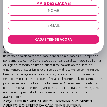
MAIS DESEJADAS!
DESCRIÇÃO COMPLETA
Código identificador (SKU):
1559
Kit com 2 Calcinhas Modelo Aberta com
Detalhe em Pérola Preto e Vermelho: O
Combo de Sedução e Alta Costura Erótica
O conceito de poder e intimidade ganha um contorno completamente
CADASTRE-SE AGORA
revolucionário através de um drop monumental, arquitetado sob
medida para quem deseja expressar soberania, magnetismo e total
atitude. O kit Cuidado Comigo é a definição máxima de inovação no
universo da calcinha fetiche para brincar com o parceiro. Rompendo
por completo com o óbvio, este design vanguardista mescla de forma
cirúrgica o mistério de uma silhueta ultra-cavada ao requinte de
ornamentos aristocráticos que interagem diretamente com o corpo.
Uma verdadeira joia da moda sensual, projetada minuciosamente
dentro das principais macrotendências da lingerie de luxo internacional
para desenhar o quadril com total simetria. O investimento definitivo
ideal para olhar no espelho, ver o astral ir direto para as nuvens, ativar o
magnetismo pessoal e blindar a sua autoconfiança de forma
avassaladora!
ARQUITETURA VISUAL REVOLUCIONÁRIA: O DESIGN
ABERTO E O EFEITO DA CALCINHA BIJUTERIA