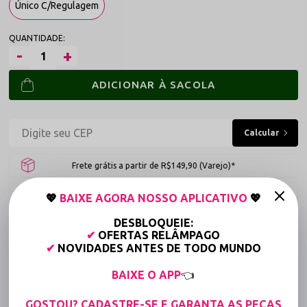
Único C/Regulagem
ADICIONAR À SACOLA
Frete grátis a partir de R$149,90 (Varejo)*
Até 6x Sem Juros (Varejo)
💖
BAIXE AGORA NOSSO APLICATIVO
💖
15% OFF para Compras Acima de R$400,00 (Varejo)
DESBLOQUEIE:
✔
OFERTAS RELÂMPAGO
✔
NOVIDADES ANTES DE TODO MUNDO
Tabela de medidas
BAIXE O APP
👈
Compartilhe:
GOSTOU? CADASTRE-SE E GARANTA AS PEÇAS