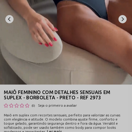
MAIÔ FEMININO COM DETALHES SENSUAIS EM
SUPLEX - BORBOLETA - PRETO - REF 2973
Seja o primeiro a avaliar
(0)
Maiô em suplex com recortes sensuais, perfeito para valorizar as curvas
com elegância e atitude. O modelo combina ajuste firme, conforto e
toque gelado, garantindo segurança dentro e fora da água. Versátil e
sofisticado, pode ser usado também como body para compor looks
modernos e impactantes.
Ler mais