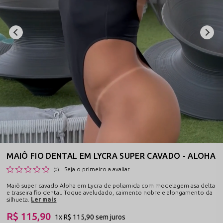
MAIÔ FIO DENTAL EM LYCRA SUPER CAVADO - ALOHA
Seja o primeiro a avaliar
(0)
Maiô super cavado Aloha em Lycra de poliamida com modelagem asa delta
e traseira fio dental. Toque aveludado, caimento nobre e alongamento da
silhueta.
Ler mais
R$ 115,90
1x
R$ 115,90
sem juros