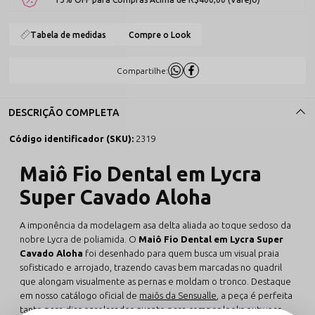
Tabela de medidas
Compre o Look
Compartilhe:
DESCRIÇÃO COMPLETA
Código identificador (SKU):
2319
Maiô Fio Dental em Lycra
Super Cavado Aloha
A imponência da modelagem asa delta aliada ao toque sedoso da
nobre Lycra de poliamida. O
Maiô Fio Dental em Lycra Super
Cavado Aloha
foi desenhado para quem busca um visual praia
sofisticado e arrojado, trazendo cavas bem marcadas no quadril
que alongam visualmente as pernas e moldam o tronco. Destaque
em nosso catálogo oficial de
maiôs da Sensualle
, a peça é perfeita
tanto para dias ensolarados quanto para compor looks outwear.