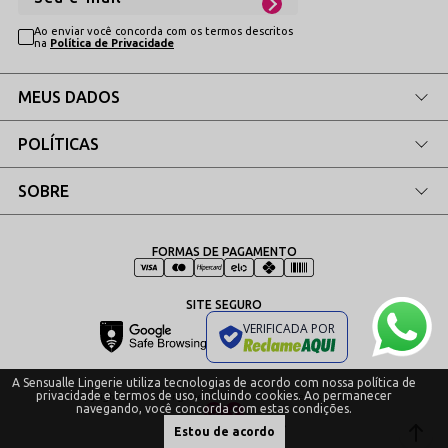
Ao enviar você concorda com os termos descritos
na
Política de Privacidade
O maiô pode ser usado como body em looks
casuais?
MEUS DADOS
Qual é a composição técnica dos tecidos e
POLÍTICAS
do forro?
SOBRE
Qual é o prazo de postagem e como
FORMAS DE PAGAMENTO
funciona a embalagem?
SITE SEGURO
VERIFICADA POR
Realce sua silhueta com a nobreza e
o caimento da Lycra da Sensualle
A Sensualle Lingerie utiliza tecnologias de acordo com nossa política de
privacidade e termos de uso, incluindo cookies. Ao permanecer
Copyrigh Sensualle Lingeries - 2024. Todos os direitos reservados.
Lingerie!
navegando, você concorda com estas condições.
Plataforma
Estou de acordo
Compre online com postagem rápida, embalagem 100%