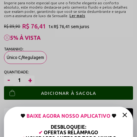
lingerie para noite especial que une o fetiche elegante ao conforto
absoluto, este modelo destaca-se pelo caimento fluido e pelos detalhes
que exalam poder, garantindo que você se sinta deslumbrante e segura
com a assinatura de luxo da Sensualle.
Ler mais
R$ 76,41
R$ 89,90
1x
R$ 76,41
sem juros
5% À VISTA
Único C/Regulagem
ADICIONAR À SACOLA
💖
BAIXE AGORA NOSSO APLICATIVO
💖
DESBLOQUEIE:
Frete grátis a partir de R$149,90 (Varejo)*
✔
OFERTAS RELÂMPAGO