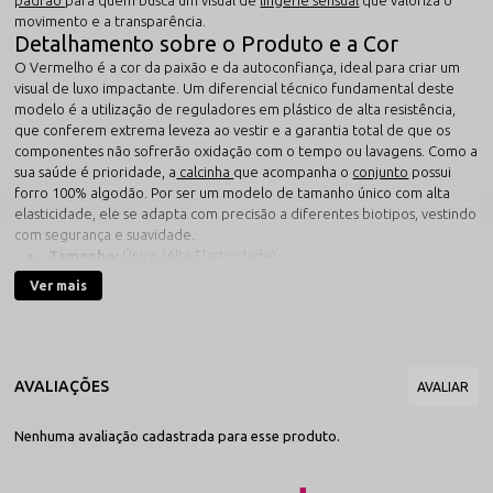
padrão
para quem busca um visual de
lingerie sensual
que valoriza o
movimento e a transparência.
Detalhamento sobre o Produto e a Cor
O Vermelho é a cor da paixão e da autoconfiança, ideal para criar um
visual de luxo impactante. Um diferencial técnico fundamental deste
modelo é a utilização de reguladores em plástico de alta resistência,
que conferem extrema leveza ao vestir e a garantia total de que os
componentes não sofrerão oxidação com o tempo ou lavagens. Como a
sua saúde é prioridade, a
calcinha
que acompanha o
conjunto
possui
forro 100% algodão. Por ser um modelo de tamanho único com alta
elasticidade, ele se adapta com precisão a diferentes biotipos, vestindo
com segurança e suavidade.
Tamanho:
Único (Alta Elasticidade)
Tamanho da Cintura:
Ajustável através da fluidez do tecido
Ver mais
Cor:
Vermelho
Material:
Renda e Tule (Poliamida de Alta Memória)
Monte seu Look com a Sensualle
Para uma produção de tirar o fôlego, combine este
mini doll
com uma
cinta-liga
de renda vermelha ou um
espartilho
para uma estrutura mais
firme sob a transparência. Se o objetivo é elevar o conceito de
lingerie
sexy
para um nível cinematográfico, adicione um
body chain
em strass
Nenhuma avaliação cadastrada para esse produto.
ou
acessórios
metalizados, criando uma composição luxuosa e moderna
que valoriza o colo e a silhueta com extrema sofisticação.
Conteúdo Útil