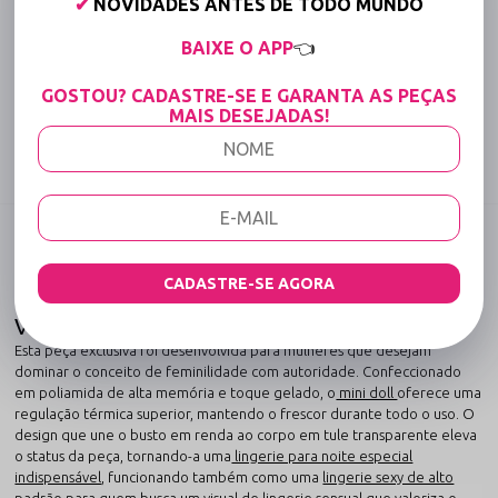
✔
NOVIDADES ANTES DE TODO MUNDO
Até 6x Sem Juros (Varejo)
BAIXE O APP
👈
15% OFF para Compras Acima de R$400,00 (Varejo)
GOSTOU? CADASTRE-SE E GARANTA AS PEÇAS
Tabela de medidas
MAIS DESEJADAS!
Compartilhe:
DESCRIÇÃO COMPLETA
Código identificador (SKU):
2433
CADASTRE-SE AGORA
MINI DOLL SEXY EM RENDA E TULE
VERMELHO
Esta peça exclusiva foi desenvolvida para mulheres que desejam
dominar o conceito de feminilidade com autoridade. Confeccionado
em poliamida de alta memória e toque gelado, o
mini doll
oferece uma
regulação térmica superior, mantendo o frescor durante todo o uso. O
design que une o busto em renda ao corpo em tule transparente eleva
o status da peça, tornando-a uma
lingerie para noite especial
indispensável
, funcionando também como uma
lingerie sexy de alto