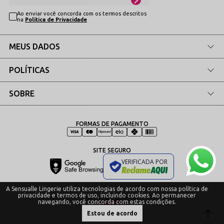
Ao enviar você concorda com os termos descritos
na
Política de Privacidade
MEUS DADOS
POLÍTICAS
SOBRE
FORMAS DE PAGAMENTO
SITE SEGURO
VERIFICADA POR
A Sensualle Lingerie utiliza tecnologias de acordo com nossa política de
privacidade e termos de uso, incluindo cookies. Ao permanecer
Copyrigh Sensualle Lingeries - 2024. Todos os direitos reservados.
navegando, você concorda com estas condições.
Plataforma
Estou de acordo