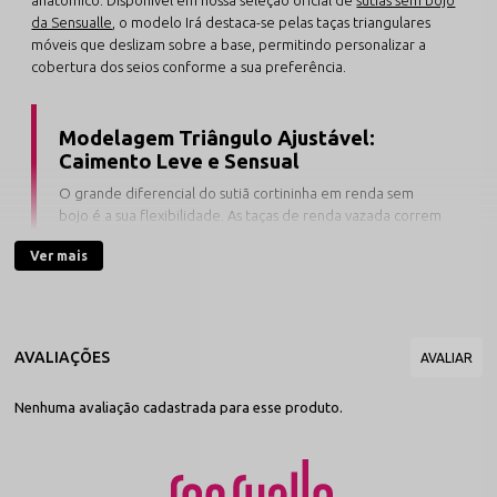
da Sensualle
, o modelo Irá destaca-se pelas taças triangulares
móveis que deslizam sobre a base, permitindo personalizar a
cobertura dos seios conforme a sua preferência.
Modelagem Triângulo Ajustável:
Caimento Leve e Sensual
O grande diferencial do sutiã cortininha em renda sem
bojo é a sua flexibilidade. As taças de renda vazada correm
pela canaleta inferior para que você possa aproximar ou
Ver mais
afastar os triângulos, garantindo o ajuste ideal no decote
sem achatar o busto.
Confeccionado em renda nobre de toque macio e excelente
memória elástica, este sutiã transparente sem aro proporciona
uma experiência dermo-gentil de pura leveza. Suas alças com
Nenhuma avaliação cadastrada para esse produto.
passadores resistentes permitem regular a altura e o nível de
elevação nos ombros com facilidade. É a peça perfeita para noites
românticas, momentos de fetiche refinado ou para criar
composições delicadas no dia a dia.