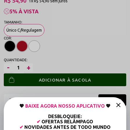
R$ 54,90
1x
R$ 54,90
sem juros
5% À VISTA
Único C/Regulagem
ADICIONAR À SACOLA
💖
BAIXE AGORA NOSSO APLICATIVO
💖
Frete grátis a partir de R$149,90 (Varejo)*
DESBLOQUEIE:
✔
OFERTAS RELÂMPAGO
Até 6x Sem Juros (Varejo)
✔
NOVIDADES ANTES DE TODO MUNDO