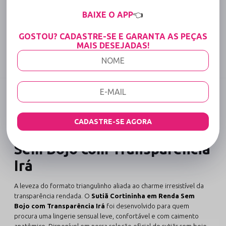
15% OFF para Compras Acima de R$400,00 (Varejo)
BAIXE O APP
👈
Tabela de medidas
GOSTOU? CADASTRE-SE E GARANTA AS PEÇAS
MAIS DESEJADAS!
Compartilhe:
DESCRIÇÃO COMPLETA
Código identificador (SKU):
2434
CADASTRE-SE AGORA
Sutiã Cortininha em Renda
Sem Bojo com Transparência
Irá
A leveza do formato triangulinho aliada ao charme irresistível da
transparência rendada. O
Sutiã Cortininha em Renda Sem
Bojo com Transparência Irá
foi desenvolvido para quem
procura uma lingerie sensual leve, confortável e com caimento
anatômico. Disponível em nossa seleção oficial de
sutiãs sem bojo