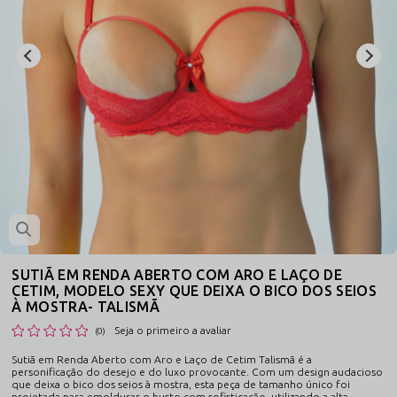
SUTIÃ EM RENDA ABERTO COM ARO E LAÇO DE
CETIM, MODELO SEXY QUE DEIXA O BICO DOS SEIOS
À MOSTRA- TALISMÃ
Seja o primeiro a avaliar
(0)
Sutiã em Renda Aberto com Aro e Laço de Cetim Talismã é a
personificação do desejo e do luxo provocante. Com um design audacioso
que deixa o bico dos seios à mostra, esta peça de tamanho único foi
projetada para emoldurar o busto com sofisticação, utilizando a alta