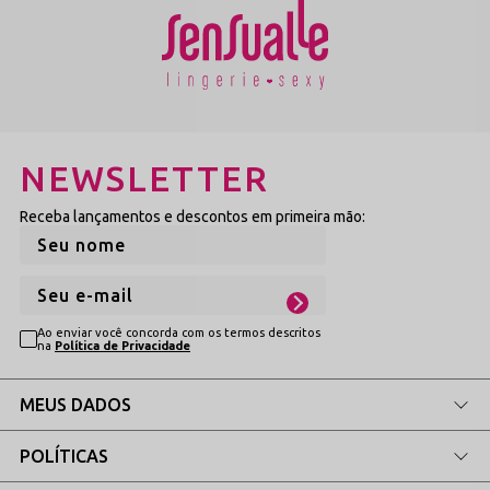
Uma escolha refinada, luminosa e cheia de contraste. A
versão em branco traz uma proposta delicada que
surpreende pelo apelo sensual e revelador da modelagem
aberta.
Ver Linha Branca
→
NEWSLETTER
Rubi Intenso
Receba lançamentos e descontos em primeira mão:
A cor símbolo da paixão, do desejo e da sedução. O tom
rubi acende o visual com vivacidade marcante, destacando
o brilho dos laços de cetim e o formato do aro no colo.
Ver Sutiãs Sensuais
→
Ao enviar você concorda com os termos descritos
na
Política de Privacidade
Explore Peças Complementares em
MEUS DADOS
Nosso Catálogo
POLÍTICAS
Aproveite para navegar pelas seções oficiais do nosso e-