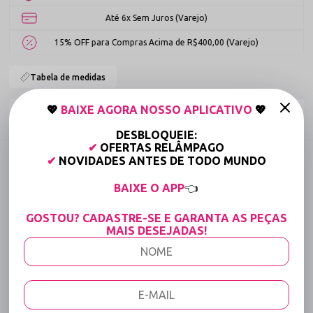
Até 6x Sem Juros (Varejo)
15% OFF para Compras Acima de R$400,00 (Varejo)
Tabela de medidas
💖
BAIXE AGORA NOSSO APLICATIVO
💖
Compartilhe:
DESBLOQUEIE:
✔
OFERTAS RELÂMPAGO
DESCRIÇÃO COMPLETA
✔
NOVIDADES ANTES DE TODO MUNDO
Código identificador (SKU):
3090
BAIXE O APP
👈
Sutiã em Renda Aberto com
GOSTOU? CADASTRE-SE E GARANTA AS PEÇAS
MAIS DESEJADAS!
Aro e Laço de Cetim Talismã
A máxima expressão da lingerie fetiche combinada com a
sustentação e o charme da renda floral. O
Sutiã em Renda
Aberto com Aro e Laço de Cetim Talismã
foi desenhado
exclusivamente para quem deseja uma peça provocante e cheia