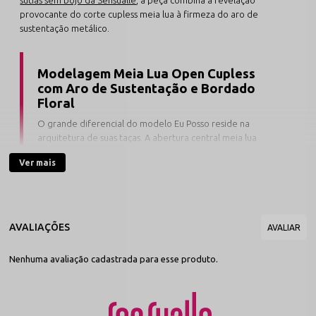
provocante do corte cupless meia lua à firmeza do aro de
sustentação metálico.
Modelagem Meia Lua Open Cupless
com Aro de Sustentação e Bordado
Floral
O grande diferencial do modelo Eu Posso reside na
arquitetura de suas taças. A abertura central meia lua
projeta e suspende o busto com o auxílio do aro rígido
Ver mais
inferior, enquanto o detalhe do bordado rendado
emoldura os seios com delicadeza e toque dermo-gentil.
Desenvolvido com bordados nobres em poliamida com elastano e
aviamentos antialérgicos no polo têxtil de Nova Friburgo, este
modelo da nossa linha de
sutiãs da Sensualle
conta com alças
Nenhuma avaliação cadastrada para esse produto.
reguláveis e fecho ajustável nas costas para um vestir seguro.
Disponível nas cores sedutoras
Preto, Branco, Vermelho e Pink
,
a peça conecta-se à nossa seleção especial de
acessórios sensuais
e ao nosso catálogo geral de
lingeries por cores
.