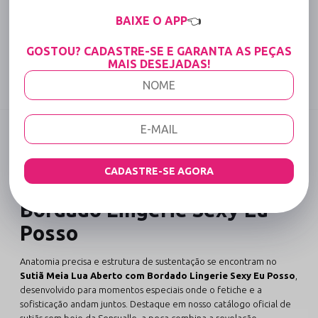
15% OFF para Compras Acima de R$400,00 (Varejo)
BAIXE O APP
👈
Tabela de medidas
GOSTOU? CADASTRE-SE E GARANTA AS PEÇAS
MAIS DESEJADAS!
Compartilhe:
DESCRIÇÃO COMPLETA
Código identificador (SKU):
775
CADASTRE-SE AGORA
Sutiã Meia Lua Aberto com
Bordado Lingerie Sexy Eu
Posso
Anatomia precisa e estrutura de sustentação se encontram no
Sutiã Meia Lua Aberto com Bordado Lingerie Sexy Eu Posso
,
desenvolvido para momentos especiais onde o fetiche e a
sofisticação andam juntos. Destaque em nosso catálogo oficial de
sutiãs sem bojo da Sensualle
, a peça combina a revelação