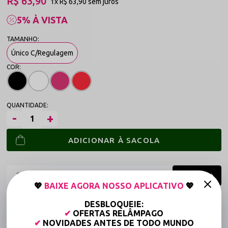
R$ 63,90
1x
R$ 63,90
sem juros
5% À VISTA
Único C/Regulagem
ADICIONAR À SACOLA
💖
BAIXE AGORA NOSSO APLICATIVO
💖
Frete grátis a partir de R$149,90 (Varejo)*
DESBLOQUEIE:
✔
OFERTAS RELÂMPAGO
Até 6x Sem Juros (Varejo)
✔
NOVIDADES ANTES DE TODO MUNDO