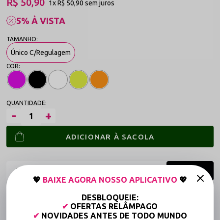
R$ 50,90
1x
R$ 50,90
sem juros
5% À VISTA
Único C/Regulagem
ADICIONAR À SACOLA
💖
BAIXE AGORA NOSSO APLICATIVO
💖
Frete grátis a partir de R$149,90 (Varejo)*
DESBLOQUEIE:
✔
OFERTAS RELÂMPAGO
Até 6x Sem Juros (Varejo)
✔
NOVIDADES ANTES DE TODO MUNDO