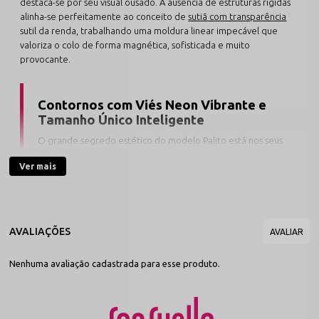
destaca-se por seu visual ousado. A ausência de estruturas rígidas
alinha-se perfeitamente ao conceito de
sutiã com transparência
sutil da renda, trabalhando uma moldura linear impecável que
valoriza o colo de forma magnética, sofisticada e muito
provocante.
Contornos com Viés Neon Vibrante e
Tamanho Único Inteligente
O grande segredo estético do modelo Palito está nos seus
acabamentos elétricos. Independentemente da cor
Ver mais
escolhida,
os vieses elásticos de contorno são
sempre em tons neon vibrantes
, criando linhas
geométricas tridimensionais que acendem sobre o corpo.
Projetado sob o conceito de tamanho único inteligente, a
peça adapta-se de forma livre e estável a silhuetas que
vestem os manequins do
38 ao 44
, oferecendo
sustentação personalizada através de alças dermo-gentis
Nenhuma avaliação cadastrada para esse produto.
reguláveis.
A confecção nobre rica em renda elástica Touch Soft entrega um