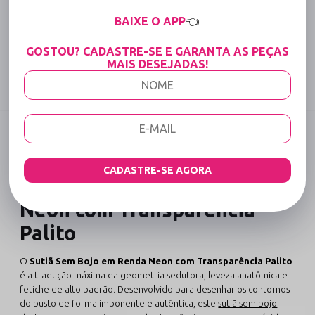
15% OFF para Compras Acima de R$400,00 (Varejo)
BAIXE O APP
👈
Tabela de medidas
GOSTOU? CADASTRE-SE E GARANTA AS PEÇAS
MAIS DESEJADAS!
Compartilhe:
DESCRIÇÃO COMPLETA
Código identificador (SKU):
1720
CADASTRE-SE AGORA
Sutiã Sem Bojo em Renda
Neon com Transparência
Palito
O
Sutiã Sem Bojo em Renda Neon com Transparência Palito
é a tradução máxima da geometria sedutora, leveza anatômica e
fetiche de alto padrão. Desenvolvido para desenhar os contornos
do busto de forma imponente e autêntica, este
sutiã sem bojo