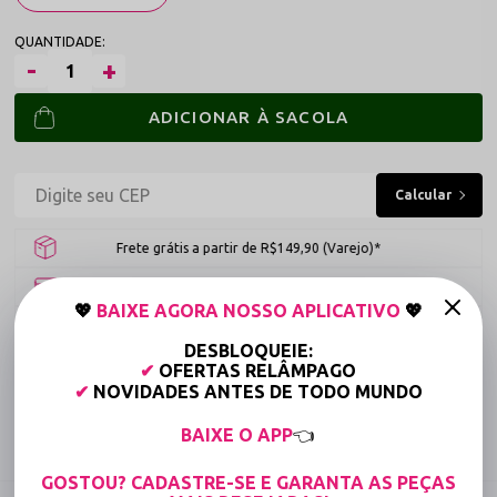
ADICIONAR À SACOLA
Frete grátis a partir de R$149,90 (Varejo)*
Até 6x Sem Juros (Varejo)
💖
BAIXE AGORA NOSSO APLICATIVO
💖
15% OFF para Compras Acima de R$400,00 (Varejo)
DESBLOQUEIE:
✔
OFERTAS RELÂMPAGO
Tabela de medidas
✔
NOVIDADES ANTES DE TODO MUNDO
BAIXE O APP
👈
Compartilhe:
GOSTOU? CADASTRE-SE E GARANTA AS PEÇAS