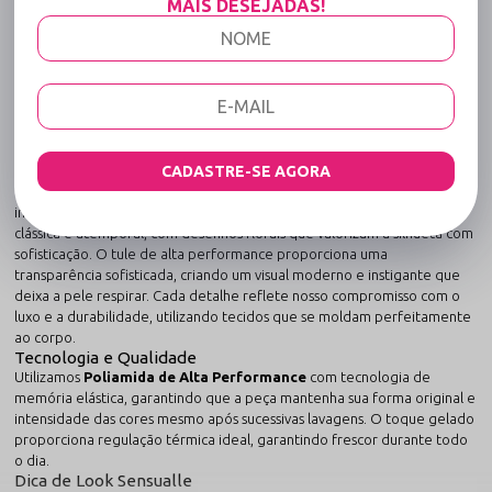
MAIS DESEJADAS!
DESCRIÇÃO COMPLETA
Código identificador (SKU):
1395
Sutiã Sem Bojo em Tule com Cós de Renda e
Biju - Penetra - Preto
Sinta o prazer de vestir uma lingerie que une tecnologia têxtil e
sensualidade.
O
Sutiã Sem Bojo em Tule com Cós de Renda e Biju - Penetra -
CADASTRE-SE AGORA
Preto
foi desenvolvido pela Sensualle Lingerie para ser uma peça
indispensável no seu closet. A renda premium traz uma sensualidade
clássica e atemporal, com desenhos florais que valorizam a silhueta com
sofisticação. O tule de alta performance proporciona uma
transparência sofisticada, criando um visual moderno e instigante que
deixa a pele respirar. Cada detalhe reflete nosso compromisso com o
luxo e a durabilidade, utilizando tecidos que se moldam perfeitamente
ao corpo.
Tecnologia e Qualidade
Utilizamos
Poliamida de Alta Performance
com tecnologia de
memória elástica, garantindo que a peça mantenha sua forma original e
intensidade das cores mesmo após sucessivas lavagens. O toque gelado
proporciona regulação térmica ideal, garantindo frescor durante todo
o dia.
Dica de Look Sensualle