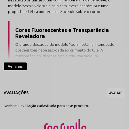
modelo Yasmin valoriza o colo com leveza anatômica e uma
proposta estética moderna que acende sobre o corpo.
Cores Fluorescentes e Transparência
Reveladora
O grande destaque do modelo Yasmin está na intensidade
dos seus tons neon associada ao caimento do tule. A
transparência sutil sobre a pele cria uma moldura
provocante e escultural para o busto, perfeita para
Ver mais
momentos especiais de fetiche ou sobreposições cheias
de atitude.
Confeccionado em tule flexível de poliamida com elastano, este
sutiã transparente sem bojo proporciona um toque dermo-gentil
que não pinica nem causa marcas indesejadas. Suas alças
Nenhuma avaliação cadastrada para esse produto.
acompanham passadores ajustáveis com banho especial de
proteção (não oxidam e não escurecem), garantindo a elevação e
a sustentação ideais nos ombros com total praticidade.