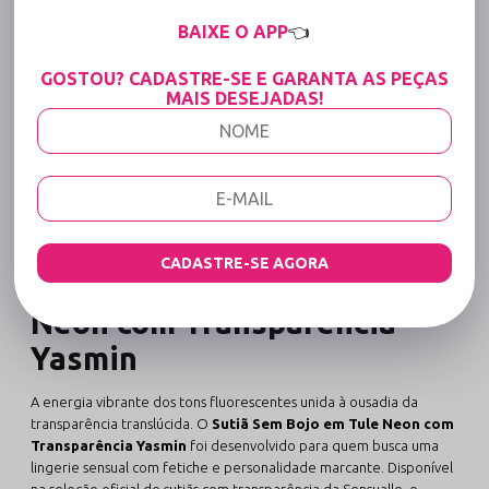
15% OFF para Compras Acima de R$400,00 (Varejo)
BAIXE O APP
👈
Tabela de medidas
GOSTOU? CADASTRE-SE E GARANTA AS PEÇAS
MAIS DESEJADAS!
Compartilhe:
DESCRIÇÃO COMPLETA
Código identificador (SKU):
1711
CADASTRE-SE AGORA
Sutiã Sem Bojo em Tule
Neon com Transparência
Yasmin
A energia vibrante dos tons fluorescentes unida à ousadia da
transparência translúcida. O
Sutiã Sem Bojo em Tule Neon com
Transparência Yasmin
foi desenvolvido para quem busca uma
lingerie sensual com fetiche e personalidade marcante. Disponível
na seleção oficial de
sutiãs com transparência da Sensualle
, o