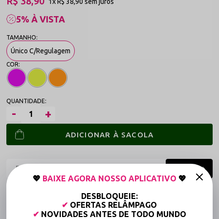
R$ 38,90
1x
R$ 38,90
sem juros
5% À VISTA
Único C/Regulagem
ADICIONAR À SACOLA
💖
BAIXE AGORA NOSSO APLICATIVO
💖
Frete grátis a partir de R$149,90 (Varejo)*
DESBLOQUEIE:
✔
OFERTAS RELÂMPAGO
Até 6x Sem Juros (Varejo)
✔
NOVIDADES ANTES DE TODO MUNDO