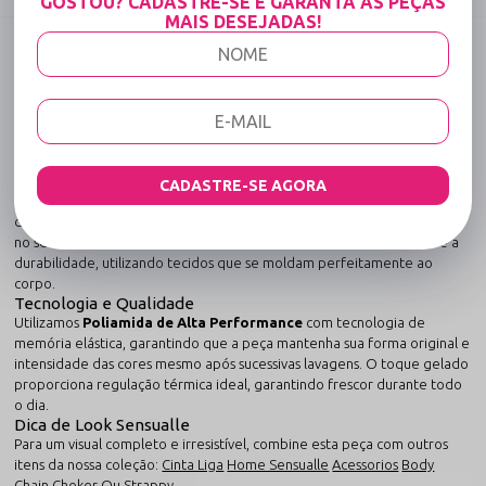
GOSTOU? CADASTRE-SE E GARANTA AS PEÇAS
MAIS DESEJADAS!
DESCRIÇÃO COMPLETA
Código identificador (SKU):
160
Sutiã sem Bojo Frente Única de Luxo -Trilegal -
Vermelho
Sinta o prazer de vestir uma lingerie que une tecnologia têxtil e
sensualidade.
CADASTRE-SE AGORA
O
Sutiã sem Bojo Frente Única de Luxo -Trilegal - Vermelho
foi
desenvolvido pela Sensualle Lingerie para ser uma peça indispensável
no seu closet. Cada detalhe reflete nosso compromisso com o luxo e a
durabilidade, utilizando tecidos que se moldam perfeitamente ao
corpo.
Tecnologia e Qualidade
Utilizamos
Poliamida de Alta Performance
com tecnologia de
memória elástica, garantindo que a peça mantenha sua forma original e
intensidade das cores mesmo após sucessivas lavagens. O toque gelado
proporciona regulação térmica ideal, garantindo frescor durante todo
o dia.
Dica de Look Sensualle
Para um visual completo e irresistível, combine esta peça com outros
itens da nossa coleção:
Cinta Liga
Home Sensualle
Acessorios
Body
Chain
Choker Ou Strappy
.