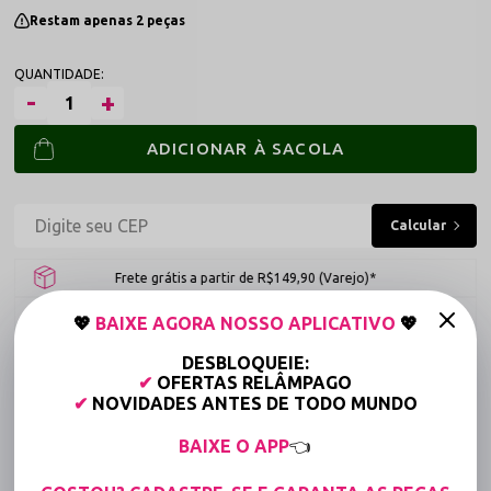
Restam apenas 2 peças
ADICIONAR À SACOLA
Frete grátis a partir de R$149,90 (Varejo)*
Até 6x Sem Juros (Varejo)
💖
BAIXE AGORA NOSSO APLICATIVO
💖
15% OFF para Compras Acima de R$400,00 (Varejo)
DESBLOQUEIE:
✔
OFERTAS RELÂMPAGO
✔
NOVIDADES ANTES DE TODO MUNDO
Tabela de medidas
BAIXE O APP
👈
Compartilhe: