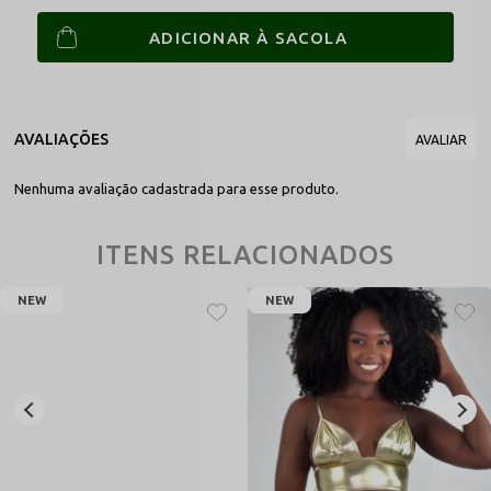
a pele atua diretamente no seu bem-estar interno, infundindo
autoconfiança ininterrupta.
Diferenciais Técnicos que Evidenciam a Qualidade da Peça
Tiras Longas de Alta Precisão:
Cordões macios com costuras
embutidas que permitem calibrar o ajuste e a compressão ao
corpo de forma milimétrica e personalizada.
Película Glow Soft-Touch:
Acabamento metalizado de alta
densidade que não racha, não descasca e interage de forma
totalmente dócil e gentil com a pele, sendo livre de coceiras.
Efeito Marcação Zero:
Devido à espessura reduzida da malha
Nenhuma avaliação cadastrada para esse produto.
tecnológica, ele não acumula volumes grosseiros, permitindo
sobreposições perfeitas por baixo de camisas translúcidas ou
ITENS RELACIONADOS
casacos.
Pigmentação Pro de Alta Solidez:
Processo profundo que
fixa o efeito metálico diretamente no núcleo dos filamentos,
NEW
NEW
mantendo os tons ouro e prata resistentes ao desgaste e à
oxidação.
Manual Prático de Conservação para Preservar o Brilho por
Anos
Por se tratar de um modelo estruturado em malha metalizada sensível
e dotado de longos cordões elásticos, adote este protocolo prático de
manutenção para manter a peça nova:
Lave Sempre à Mão:
Utilize água fria corrente e sabão líquido com pH
neutro imediatamente após o uso. Massageie o top suavemente na