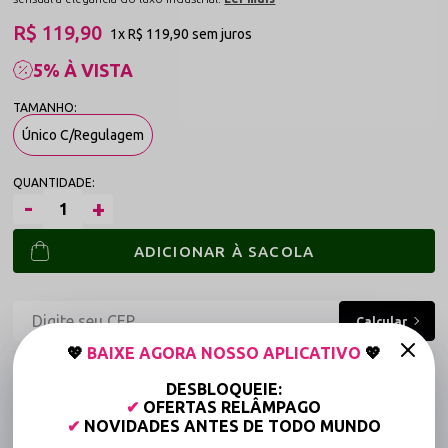
R$ 119,90
1x
R$ 119,90
sem juros
5% À VISTA
Único C/Regulagem
ADICIONAR À SACOLA
💖
BAIXE AGORA NOSSO APLICATIVO
💖
Frete grátis a partir de R$149,90 (Varejo)*
DESBLOQUEIE:
Até 6x Sem Juros (Varejo)
✔
OFERTAS RELÂMPAGO
✔
NOVIDADES ANTES DE TODO MUNDO
15% OFF para Compras Acima de R$400,00 (Varejo)