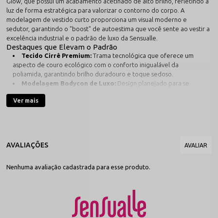
Glow, que possui um acabamento acetinado de alto brilho, refletindo a
luz de forma estratégica para valorizar o contorno do corpo. A
modelagem de vestido curto proporciona um visual moderno e
sedutor, garantindo o "boost" de autoestima que você sente ao vestir a
excelência industrial e o padrão de luxo da Sensualle.
Destaques que Elevam o Padrão
Tecido Cirrê Premium:
Trama tecnológica que oferece um
aspecto de couro ecológico com o conforto inigualável da
poliamida, garantindo brilho duradouro e toque sedoso.
Modelagem Bodycon de Luxo:
Design planejado para se
ajustar milimetricamente ao corpo, modelando a cintura e o quadril
Ver mais
com precisão técnica.
Comprimento Curto Sofisticado:
Um
vestido curto
que
equilibra perfeitamente a ousadia e o requinte, ideal para eventos
onde a sua presença é o destaque.
Poliamida e Elastano Premium (90/10):
A base tecnológica
da Sensualle que oferece o "toque gelado", respirabilidade ativa e
memória elástica superior.
Acabamento Industrial de Elite:
Costuras reforçadas e
Nenhuma avaliação cadastrada para esse produto.
invisíveis que garantem a durabilidade necessária para uma peça
de alto impacto estético.
Design que une Engenharia e Sedução
A arquitetura deste vestido sensual foca na ergonomia da confiança. O
tecido cirrê possui a gramatura ideal para oferecer uma compressão