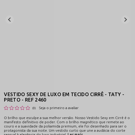
VESTIDO SEXY DE LUXO EM TECIDO CIRRÊ - TATY -
PRETO - REF 2460
Seja o primeiro a avaliar
(0)
O brilho que esculpe a sua melhor versão. Nosso Vestido Sexy em Cirrê é o
manifesto definitivo de poder. Com o brilho magnético que remete ao
couro e a suavidade da poliamida premium, ele foi desenhado para ser o
protagonista da sua noite. Um vestido curto que une a audácia do corte
sensual à elegância do luxo industrial.
Ler mais