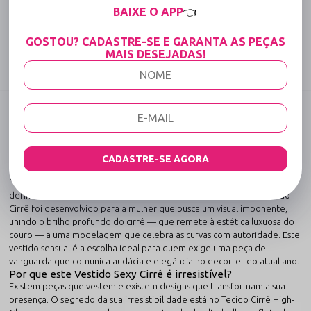
BAIXE O APP
👈
Tabela de medidas
GOSTOU? CADASTRE-SE E GARANTA AS PEÇAS
MAIS DESEJADAS!
Compartilhe:
DESCRIÇÃO COMPLETA
Código identificador (SKU):
2460
Vestido Sexy de Luxo em Tecido Cirrê: O Brilho
CADASTRE-SE AGORA
Magnético e a Escultura da Silhueta Noir
Prepare-se para dominar a cena com uma peça que é o manifesto
definitivo de poder e sofisticação. O Vestido Sexy de Luxo em Tecido
Cirrê foi desenvolvido para a mulher que busca um visual imponente,
unindo o brilho profundo do cirrê — que remete à estética luxuosa do
couro — a uma modelagem que celebra as curvas com autoridade. Este
vestido sensual é a escolha ideal para quem exige uma peça de
vanguarda que comunica audácia e elegância no decorrer do atual ano.
Por que este Vestido Sexy Cirrê é irresistível?
Existem peças que vestem e existem designs que transformam a sua
presença. O segredo da sua irresistibilidade está no Tecido Cirrê High-