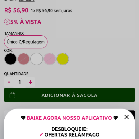
R$ 56,90
1x
R$ 56,90
sem juros
5% À VISTA
Único C/Regulagem
ADICIONAR À SACOLA
💖
BAIXE AGORA NOSSO APLICATIVO
💖
DESBLOQUEIE:
Frete grátis a partir de R$149,90 (Varejo)*
✔
OFERTAS RELÂMPAGO