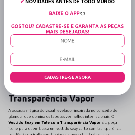
✔
NOVIDADES ANTES DE TODO MUNDO
Até 6x Sem Juros (Varejo)
BAIXE O APP
👈
15% OFF para Compras Acima de R$400,00 (Varejo)
GOSTOU? CADASTRE-SE E GARANTA AS PEÇAS
Tabela de medidas
MAIS DESEJADAS!
Compartilhe:
DESCRIÇÃO COMPLETA
Código identificador (SKU):
3326
CADASTRE-SE AGORA
Vestido Sexy em Tule com
Transparência Vapor
A ousadia mágica do visual revelador inspirada no conceito de
glamour que domina os tapetes vermelhos internacionais. O
Vestido Sexy em Tule com Transparência Vapor
é a peça
ícone para quem busca um vestido sexy curto com transparência
tendência de Hollywood, unindo a leveza fluida da malha