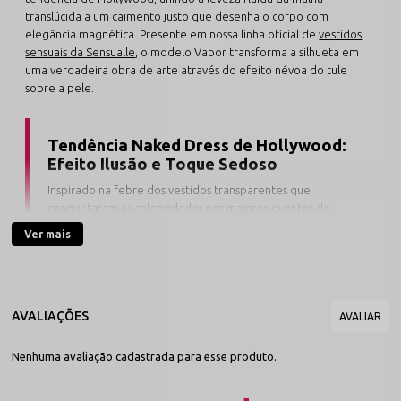
translúcida a um caimento justo que desenha o corpo com
elegância magnética. Presente em nossa linha oficial de
vestidos
sensuais da Sensualle
, o modelo Vapor transforma a silhueta em
uma verdadeira obra de arte através do efeito névoa do tule
sobre a pele.
Tendência Naked Dress de Hollywood:
Efeito Ilusão e Toque Sedoso
Inspirado na febre dos vestidos transparentes que
conquistaram as celebridades nos maiores eventos de
moda do mundo, o modelo Vapor aposta na transparência
Ver mais
estratégica de tule flexível com elastano. Ele cria uma aura
misteriosa ao redor das curvas, valorizando colo, cintura e
quadril com puro requinte e atitude.
Confeccionado em tule amaciado dermo-gentil de toque ultra
suave, este vestido transparente curto desliza suavemente sobre o
Nenhuma avaliação cadastrada para esse produto.
corpo sem pinicar ou causar atritos. Sua elasticidade
multidirecional garante um ajuste anatômico impecável,