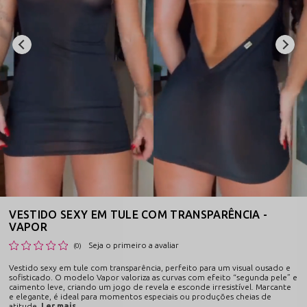
VESTIDO SEXY EM TULE COM TRANSPARÊNCIA -
VAPOR
Seja o primeiro a avaliar
(0)
Vestido sexy em tule com transparência, perfeito para um visual ousado e
sofisticado. O modelo Vapor valoriza as curvas com efeito “segunda pele” e
caimento leve, criando um jogo de revela e esconde irresistível. Marcante
e elegante, é ideal para momentos especiais ou produções cheias de
atitude.
Ler mais