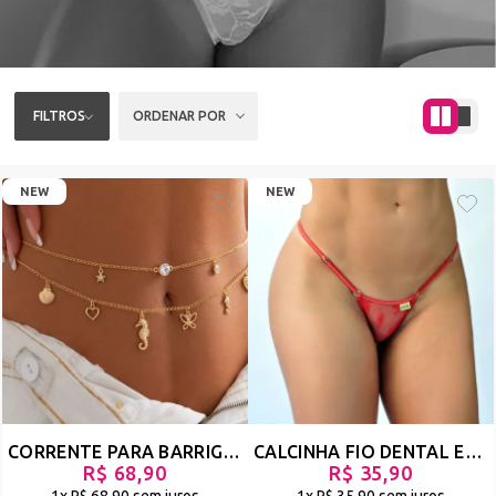
FILTROS
ORDENAR POR
NEW
NEW
CORRENTE PARA BARRIGA EM METAL COM CAMADAS DUPLAS, ACESSÓRIO DE CINTURA ESTILOSO E SENSUAL - TULIPA
CALCINHA FIO DENTAL EM RENDA - LINGERIE SEXY - HONRADA
R$ 68,90
R$ 35,90
1x
R$ 68,90
sem juros
1x
R$ 35,90
sem juros