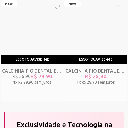
NEW
NEW
ESGOTOU
AVISE-ME
ESGOTOU
AVISE-ME
CALCINHA FIO DENTAL EM TULE COM REGULAGEM - WIX - ROXO - REF 3064
CALCINHA FIO DENTAL EM RENDA ANIMAL PRINT E TULE - SENSATA - PRETO - REF 3030
R$ 29,90
R$ 28,90
R$ 36,90
1x
R$ 29,90
sem juros
1x
R$ 28,90
sem juros
Exclusividade e Tecnologia na