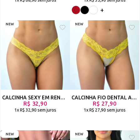
+
NEW
NEW
CALCINHA SEXY EM RENDA MODELO SÓ O FIO DENTAL - TUA - AMARELO - REF 3119
CALCINHA FIO DENTAL ABERTA EM RENDA - RUA - AMARELO - REF 3117
R$ 32,90
R$ 27,90
1x
R$ 32,90
sem juros
1x
R$ 27,90
sem juros
NEW
NEW