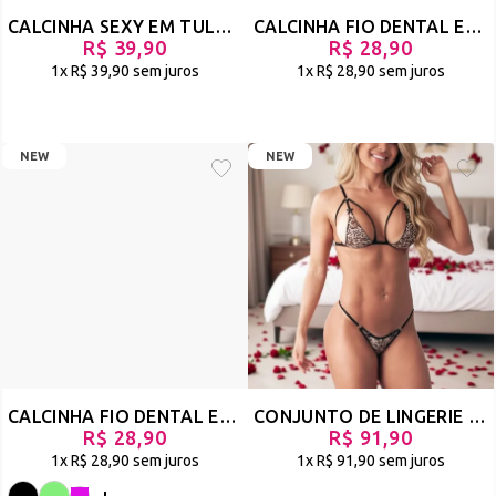
CALCINHA SEXY EM TULE COM FITA DE CETIM PARA AMARRAR NO BUMBUM - SOLTINHA - PINK - REF 3067
CALCINHA FIO DENTAL EM RENDA ANIMAL PRINT E TULE - SENSATA - PINK NEON - REF 3031
R$ 39,90
R$ 28,90
1x
R$ 39,90
sem juros
1x
R$ 28,90
sem juros
NEW
NEW
CALCINHA FIO DENTAL EM RENDA ANIMAL PRINT E TECIDO ARRASTÃO - YONG
CONJUNTO DE LINGERIE SENSUAL ANIMAL PRINT EM STRAPPY - CASUAL - ONÇA - REF 2902
R$ 28,90
R$ 91,90
1x
R$ 28,90
sem juros
1x
R$ 91,90
sem juros
+