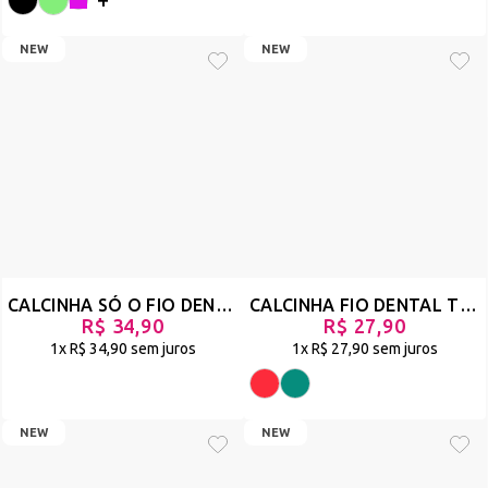
NEW
NEW
💖
BAIXE AGORA NOSSO APLICATIVO
💖
Desbloqueie:
✔
Ofertas relâmpago
✔
Novidades antes de todo mundo
BAIXE O APP
👈
Gostou? Cadastre-se e garanta as peças mais
desejadas!
CALCINHA SÓ O FIO DENTAL EM TULE COM BORDADO EM PAETÊ E RENDA - BOLACHA - VERMELHO - REF 2941
CALCINHA FIO DENTAL TRIÂNGULO COM DETALHE EM BORDADO E REGULAGEM - VISTOSA
R$ 34,90
R$ 27,90
1x
R$ 34,90
sem juros
1x
R$ 27,90
sem juros
NEW
NEW