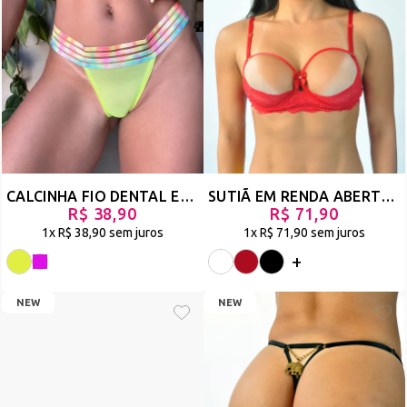
CALCINHA FIO DENTAL EM TULE COM DETALHE DO ELÁSTICO EXPOSTO - RISONHA
SUTIÃ EM RENDA ABERTO COM ARO E LAÇO DE CETIM, MODELO SEXY QUE DEIXA O BICO DOS SEIOS À MOSTRA- TALISMÃ
R$ 38,90
R$ 71,90
1x
R$ 38,90
sem juros
1x
R$ 71,90
sem juros
+
NEW
NEW