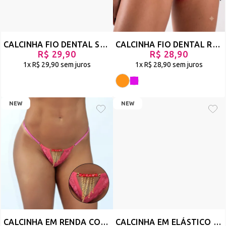
CALCINHA FIO DENTAL SEXY EM TULE E RENDA - TAROL - PRATA - REF 2990
CALCINHA FIO DENTAL REGULÁVEL EM MICROLIGHT NEON - XAROPE
R$ 29,90
R$ 28,90
1x
R$ 29,90
sem juros
1x
R$ 28,90
sem juros
NEW
NEW
CALCINHA EM RENDA COM DETALHE DE CORRENTE FRONTAL EM BIJU - DOLLY
CALCINHA EM ELÁSTICO COM ESTAMPA SORTIDA - FORTE