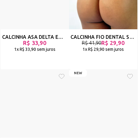
CALCINHA ASA DELTA EM TULE COM DETALHE DO ELÁSTICO EXPOSTO - SALADA - PINK - REF 3073
CALCINHA FIO DENTAL SEXY DE LUXO EM TULE ANIMAL PRINT - BUZANFA - ONÇA - REF 3068
R$ 33,90
R$ 29,90
R$ 41,90
1x
R$ 33,90
sem juros
1x
R$ 29,90
sem juros
NEW