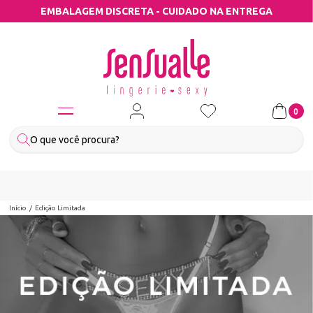
EMBALAGEM DISCRETA - CUIDADO NA ENTREGA
0
Início
Edição Limitada
EDIÇÃO LIMITADA