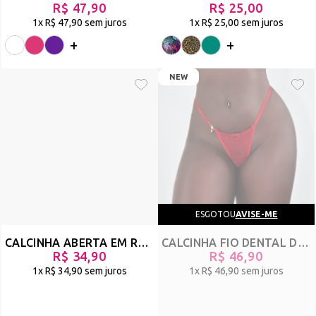
R$ 47,90
R$ 25,00
1x
R$ 47,90
sem juros
1x
R$ 25,00
sem juros
+
+
NEW
ESGOTOU
AVISE-ME
CALCINHA ABERTA EM RENDA COM CORRENTE E BIJU DE CORAÇÃO - DESTINO - PRETO - REF 1730
CALCINHA FIO DENTAL DE LUXO EM RENDA COM DETALHE DE BIJU E REGULAGEM - BABY - VERMELHO - REF 3171
R$ 34,90
R$ 46,90
1x
R$ 34,90
sem juros
1x
R$ 46,90
sem juros